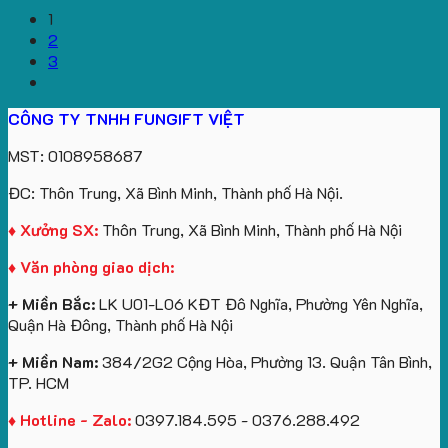
1
2
3
CÔNG TY TNHH FUNGIFT VIỆT
MST: 0108958687
ĐC: Thôn Trung, Xã Bình Minh, Thành phố Hà Nội.
♦ Xưởng SX:
Thôn Trung, Xã Bình Minh, Thành phố Hà Nội
♦ Văn phòng giao dịch:
+ Miền Bắc:
LK U01-L06 KĐT Đô Nghĩa, Phường Yên Nghĩa,
Quận Hà Đông, Thành phố Hà Nội
+ Miền Nam:
384/2G2 Cộng Hòa, Phường 13. Quận Tân Bình,
TP. HCM
♦ Hotline - Zalo:
0397.184.595 - 0376.288.492