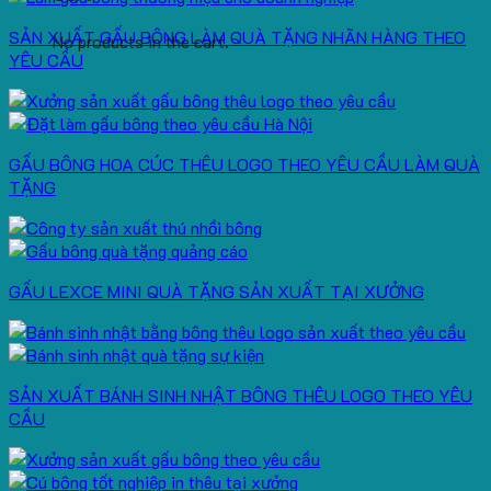
SẢN XUẤT GẤU BÔNG LÀM QUÀ TẶNG NHÃN HÀNG THEO
No products in the cart.
YÊU CẦU
GẤU BÔNG HOA CÚC THÊU LOGO THEO YÊU CẦU LÀM QUÀ
TẶNG
GẤU LEXCE MINI QUÀ TẶNG SẢN XUẤT TẠI XƯỞNG
SẢN XUẤT BÁNH SINH NHẬT BÔNG THÊU LOGO THEO YÊU
CẦU