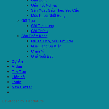
Gấu Tốt Nghiệp
Sản Xuất Gấu Theo Yêu Cầu
Móc Khoá Nhồi Bông
Gối Tựa
Gối Tựa Lưng
Gối Chữ U
Sản Phẩm Khác
Mũ Tai Bèo, Mũ Lưỡi Trai
Quà Tặng Sự Kiện
Chăn Nỉ
Ghế Ngồi Bệt
Dự Án
Video
Tin Tức
Liên hệ
Login
Newsletter
Developed by
Tiepthitute