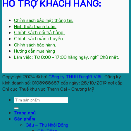
HỖ TRỢ KHÁCH HÀNG:
Chính sách bảo mật thông tin.
Hình thức thanh toán.
Chính sách đổi trả hàng.
Chính sách vận chuyển.
Chính sách bảo hành.
Hướng dẫn mua hàng
Làm việc: Từ 8:00 - 17:00 hằng ngày, nghỉ Chủ nhật.
Copyright 2024 © bởi
Công ty TNHH Fungift Việt.
Đăng ký
kinh doanh số: 0108958687 cấp ngày: 25/10/2019 nơi cấp
Chi cục Thuế khu vực Thanh Oai - Chương Mỹ
Search
for:
Trang chủ
Sản phẩm
Gấu – Thú Nhồi Bông
Gấu Bông