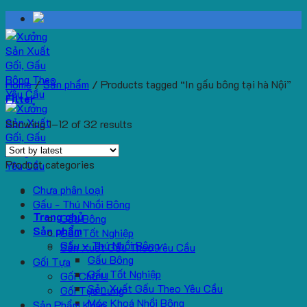
Skip
to
content
Home
/
Sản phẩm
/
Products tagged “In gấu bông tại hà Nội”
Filter
Showing 1–12 of 32 results
Product categories
Chưa phân loại
Gấu - Thú Nhồi Bông
Trang chủ
Gấu Bông
Sản phẩm
Gấu Tốt Nghiệp
Gấu – Thú Nhồi Bông
Sản Xuất Gấu Theo Yêu Cầu
Gấu Bông
Gối Tựa
Gấu Tốt Nghiệp
Gối Chữ U
Sản Xuất Gấu Theo Yêu Cầu
Gối Tựa Lưng
Móc Khoá Nhồi Bông
Sản Phẩm Khác