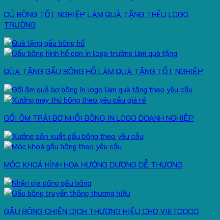
CÚ BÔNG TỐT NGHIỆP LÀM QUÀ TẶNG THÊU LOGO
TRƯỜNG
QÙA TẶNG GẤU BÔNG HỔ LÀM QUÀ TẶNG TỐT NGHIỆP
GỐI ÔM TRÁI BƠ NHỒI BÔNG IN LOGO DOANH NGHIỆP
MÓC KHOÁ HÌNH HOA HƯỚNG DƯƠNG DỄ THƯƠNG
GẤU BÔNG CHIẾN DỊCH THƯƠNG HIỆU CHO VIETCOCO