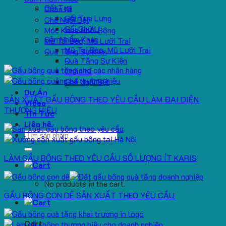
Gối Tựa
Chăn Nỉ
Gối Tựa Lưng
Ghế Ngồi Bệt
Gối Chữ U
Móc Khoá Nhồi Bông
Sản Phẩm Khác
Mũ Tai Bèo, Mũ Lưỡi Trai
Mũ Tai Bèo, Mũ Lưỡi Trai
Quà Tặng Sự Kiện
Quà Tặng Sự Kiện
Chăn Nỉ
Ghế Ngồi Bệt
Dự Án
SẢN XUẤT GẤU BÔNG THEO YÊU CẦU LÀM ĐẠI DIỆN
Video
THƯƠNG HIỆU
Tin Tức
Liên hệ
Search
for:
LÀM GẤU BÔNG THEO YÊU CẦU SỐ LƯỢNG ÍT KARIS
No products in the cart.
GẤU BÔNG CON DÊ SẢN XUẤT THEO YÊU CẦU
Cart