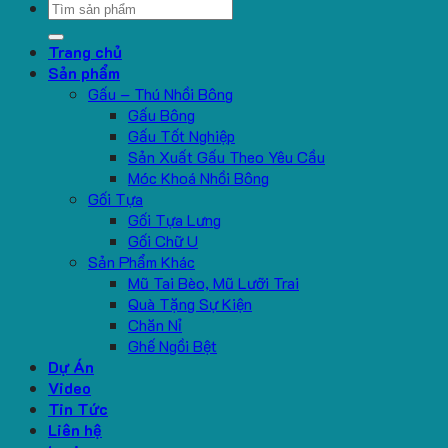
Search
for:
Trang chủ
Sản phẩm
Gấu – Thú Nhồi Bông
Gấu Bông
Gấu Tốt Nghiệp
Sản Xuất Gấu Theo Yêu Cầu
Móc Khoá Nhồi Bông
Gối Tựa
Gối Tựa Lưng
Gối Chữ U
Sản Phẩm Khác
Mũ Tai Bèo, Mũ Lưỡi Trai
Quà Tặng Sự Kiện
Chăn Nỉ
Ghế Ngồi Bệt
Dự Án
Video
Tin Tức
Liên hệ