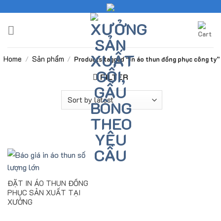
Skip
to
content
Home
Sản phẩm
/
/
Products tagged “In áo thun đồng phục công ty”
FILTER
ĐẶT IN ÁO THUN ĐỒNG
PHỤC SẢN XUẤT TẠI
XƯỞNG