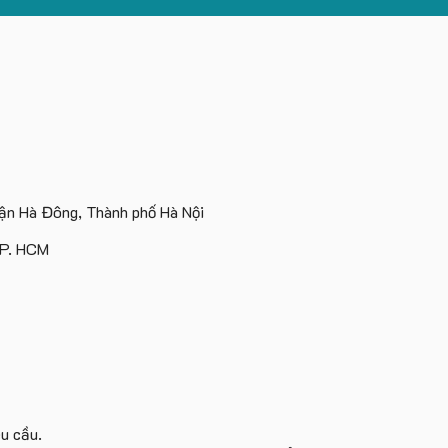
n Hà Đông, Thành phố Hà Nội
TP. HCM
êu cầu.