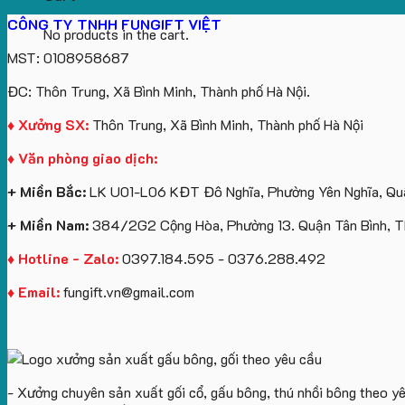
CÔNG TY TNHH FUNGIFT VIỆT
No products in the cart.
MST: 0108958687
ĐC: Thôn Trung, Xã Bình Minh, Thành phố Hà Nội.
♦ Xưởng SX:
Thôn Trung, Xã Bình Minh, Thành phố Hà Nội
♦ Văn phòng giao dịch:
+ Miền Bắc:
LK U01-L06 KĐT Đô Nghĩa, Phường Yên Nghĩa, Quậ
+ Miền Nam:
384/2G2 Cộng Hòa, Phường 13. Quận Tân Bình, 
♦ Hotline - Zalo:
0397.184.595 - 0376.288.492
♦ Email:
fungift.vn@gmail.com
- Xưởng chuyên sản xuất gối cổ, gấu bông, thú nhồi bông theo y