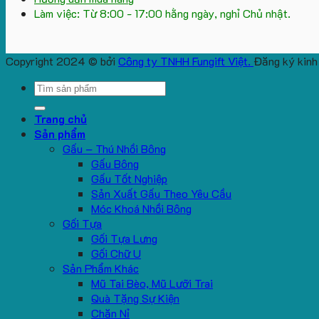
Làm việc: Từ 8:00 - 17:00 hằng ngày, nghỉ Chủ nhật.
Copyright 2024 © bởi
Công ty TNHH Fungift Việt.
Đăng ký kinh
Search
for:
Trang chủ
Sản phẩm
Gấu – Thú Nhồi Bông
Gấu Bông
Gấu Tốt Nghiệp
Sản Xuất Gấu Theo Yêu Cầu
Móc Khoá Nhồi Bông
Gối Tựa
Gối Tựa Lưng
Gối Chữ U
Sản Phẩm Khác
Mũ Tai Bèo, Mũ Lưỡi Trai
Quà Tặng Sự Kiện
Chăn Nỉ