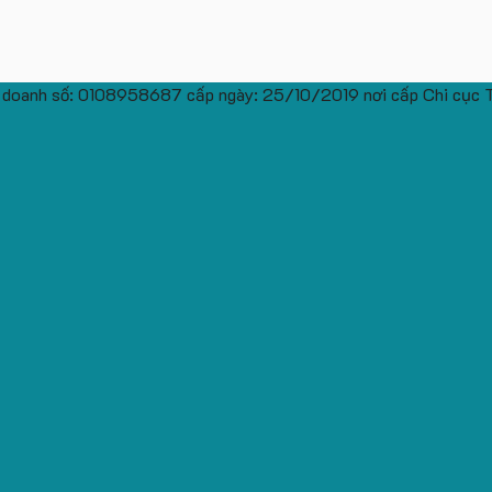
 doanh số: 0108958687 cấp ngày: 25/10/2019 nơi cấp Chi cục 