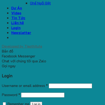
Ghế Ngồi Bệt
Dự Án
Video
Tin Tức
Liên hệ
Login
Newsletter
Developed by
Tiepthitute
Bản đồ
Facebook Messenger
Chat với chúng tôi qua Zalo
Gọi ngay
Login
Username or email address
*
Password
*
Remember me
Log in