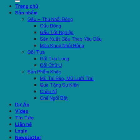
Trang chủ
Sản phẩm
Gấu – Thú Nhồi Bông
Gấu Bông
Gấu Tốt Nghiệp
Sản Xuất Gấu Theo Yêu Cầu
Móc Khoá Nhồi Bông
Gối Tựa
Gối Tựa Lưng
Gối Chữ U
Sản Phẩm Khác
Mũ Tai Bèo, Mũ Lưỡi Trai
Quà Tặng Sự Kiện
Chăn Nỉ
Ghế Ngồi Bệt
Dự Án
Video
Tin Tức
Liên hệ
Login
Newsletter