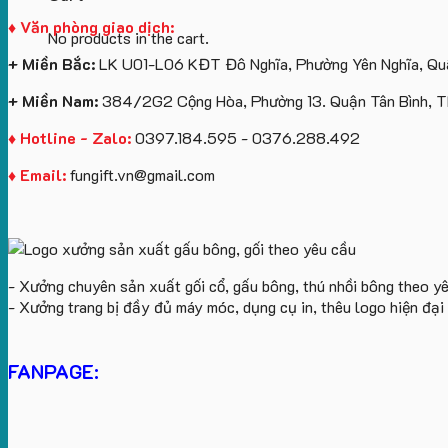
♦ Văn phòng giao dịch:
No products in the cart.
+ Miền Bắc:
LK U01-L06 KĐT Đô Nghĩa, Phường Yên Nghĩa, Quậ
+ Miền Nam:
384/2G2 Cộng Hòa, Phường 13. Quận Tân Bình, 
♦ Hotline - Zalo:
0397.184.595 - 0376.288.492
♦ Email:
fungift.vn@gmail.com
- Xưởng chuyên sản xuất gối cổ, gấu bông, thú nhồi bông theo y
- Xưởng trang bị đầy đủ máy móc, dụng cụ in, thêu logo hiện đạ
FANPAGE: