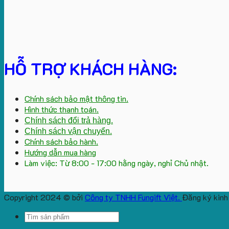
HỖ TRỢ KHÁCH HÀNG:
Chính sách bảo mật thông tin.
Hình thức thanh toán.
Chính sách đổi trả hàng.
Chính sách vận chuyển.
Chính sách bảo hành.
Hướng dẫn mua hàng
Làm việc: Từ 8:00 - 17:00 hằng ngày, nghỉ Chủ nhật.
Copyright 2024 © bởi
Công ty TNHH Fungift Việt.
Đăng ký kinh
Search
for: