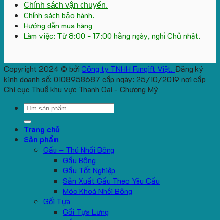
Chính sách vận chuyển.
Chính sách bảo hành.
Hướng dẫn mua hàng
Làm việc: Từ 8:00 - 17:00 hằng ngày, nghỉ Chủ nhật.
Copyright 2024 © bởi
Công ty TNHH Fungift Việt.
Đăng ký
kinh doanh số: 0108958687 cấp ngày: 25/10/2019 nơi cấp
Chi cục Thuế khu vực Thanh Oai - Chương Mỹ
Search
for:
Trang chủ
Sản phẩm
Gấu – Thú Nhồi Bông
Gấu Bông
Gấu Tốt Nghiệp
Sản Xuất Gấu Theo Yêu Cầu
Móc Khoá Nhồi Bông
Gối Tựa
Gối Tựa Lưng