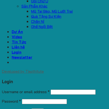
Gối Chữ U
Sản Phẩm Khác
Mũ Tai Bèo, Mũ Lưỡi Trai
Quà Tặng Sự Kiện
Chăn Nỉ
Ghế Ngồi Bệt
Dự Án
Video
Tin Tức
Liên hệ
Login
Newsletter
Developed by
Tiepthitute
Login
Username or email address
*
Password
*