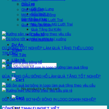
Gối Tựa
Chăn Nỉ
Gối Tựa Lưng
Ghế Ngồi Bệt
Gối Chữ U
Móc Khoá Nhồi Bông
Sản Phẩm Khác
Mũ Tai Bèo, Mũ Lưỡi Trai
Mũ Tai Bèo, Mũ Lưỡi Trai
Quà Tặng Sự Kiện
Quà Tặng Sự Kiện
Chăn Nỉ
Ghế Ngồi Bệt
Dự Án
CÚ BÔNG TỐT NGHIỆP LÀM QUÀ TẶNG THÊU LOGO
Video
TRƯỜNG
Tin Tức
Liên hệ
Search
for:
QÙA TẶNG GẤU BÔNG HỔ LÀM QUÀ TẶNG TỐT NGHIỆP
No products in the cart.
GỐI ÔM TRÁI BƠ NHỒI BÔNG IN LOGO DOANH NGHIỆP
Cart
CÔNG TY TNHH FUNGIFT VIỆT