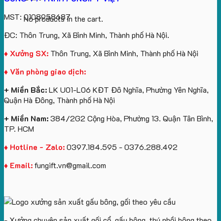
MST: 0108958687
No products in the cart.
ĐC: Thôn Trung, Xã Bình Minh, Thành phố Hà Nội.
♦ Xưởng SX:
Thôn Trung, Xã Bình Minh, Thành phố Hà Nội
♦ Văn phòng giao dịch:
+ Miền Bắc:
LK U01-L06 KĐT Đô Nghĩa, Phường Yên Nghĩa,
Quận Hà Đông, Thành phố Hà Nội
+ Miền Nam:
384/2G2 Cộng Hòa, Phường 13. Quận Tân Bình,
TP. HCM
♦ Hotline - Zalo:
0397.184.595 - 0376.288.492
♦ Email:
fungift.vn@gmail.com
- Xưởng chuyên sản xuất gối cổ, gấu bông, thú nhồi bông theo