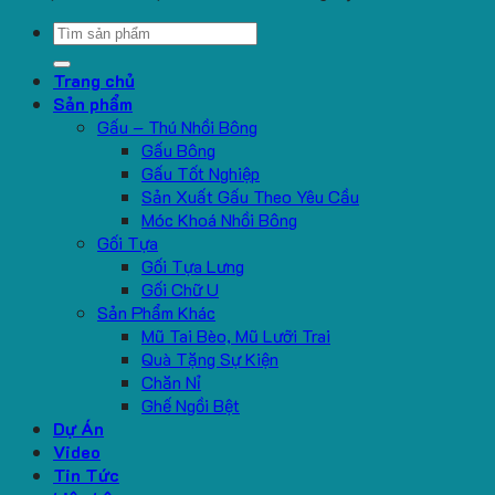
Search
for:
Trang chủ
Sản phẩm
Gấu – Thú Nhồi Bông
Gấu Bông
Gấu Tốt Nghiệp
Sản Xuất Gấu Theo Yêu Cầu
Móc Khoá Nhồi Bông
Gối Tựa
Gối Tựa Lưng
Gối Chữ U
Sản Phẩm Khác
Mũ Tai Bèo, Mũ Lưỡi Trai
Quà Tặng Sự Kiện
Chăn Nỉ
Ghế Ngồi Bệt
Dự Án
Video
Tin Tức