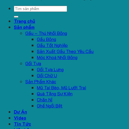
Search
for:
Trang chủ
Sản phẩm
Gấu – Thú Nhồi Bông
Gấu Bông
Gấu Tốt Nghiệp
Sản Xuất Gấu Theo Yêu Cầu
Móc Khoá Nhồi Bông
Gối Tựa
Gối Tựa Lưng
Gối Chữ U
Sản Phẩm Khác
Mũ Tai Bèo, Mũ Lưỡi Trai
Quà Tặng Sự Kiện
Chăn Nỉ
Ghế Ngồi Bệt
Dự Án
Video
Tin Tức