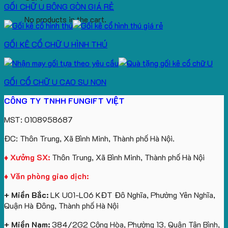
GỐI CHỮ U BÔNG GÒN GIÁ RẺ
No products in the cart.
GỐI KÊ CỔ CHỮ U HÌNH THÚ
GỐI CỔ CHỮ U CAO SU NON
CÔNG TY TNHH FUNGIFT VIỆT
MST: 0108958687
ĐC: Thôn Trung, Xã Bình Minh, Thành phố Hà Nội.
♦ Xưởng SX:
Thôn Trung, Xã Bình Minh, Thành phố Hà Nội
♦ Văn phòng giao dịch:
+ Miền Bắc:
LK U01-L06 KĐT Đô Nghĩa, Phường Yên Nghĩa,
Quận Hà Đông, Thành phố Hà Nội
+ Miền Nam:
384/2G2 Cộng Hòa, Phường 13. Quận Tân Bình,