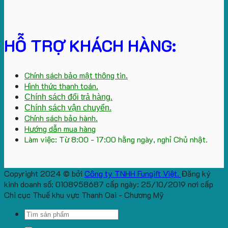
HỖ TRỢ KHÁCH HÀNG:
Chính sách bảo mật thông tin.
Hình thức thanh toán.
Chính sách đổi trả hàng.
Chính sách vận chuyển.
Chính sách bảo hành.
Hướng dẫn mua hàng
Làm việc: Từ 8:00 - 17:00 hằng ngày, nghỉ Chủ nhật.
Copyright 2024 © bởi
Công ty TNHH Fungift Việt.
Đăng ký
kinh doanh số: 0108958687 cấp ngày: 25/10/2019 nơi cấp
Chi cục Thuế khu vực Thanh Oai - Chương Mỹ
Search
for: