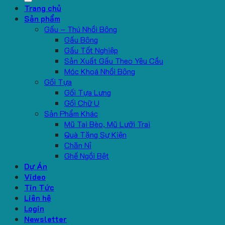
Trang chủ
Sản phẩm
Gấu – Thú Nhồi Bông
Gấu Bông
Gấu Tốt Nghiệp
Sản Xuất Gấu Theo Yêu Cầu
Móc Khoá Nhồi Bông
Gối Tựa
Gối Tựa Lưng
Gối Chữ U
Sản Phẩm Khác
Mũ Tai Bèo, Mũ Lưỡi Trai
Quà Tặng Sự Kiện
Chăn Nỉ
Ghế Ngồi Bệt
Dự Án
Video
Tin Tức
Liên hệ
Login
Newsletter