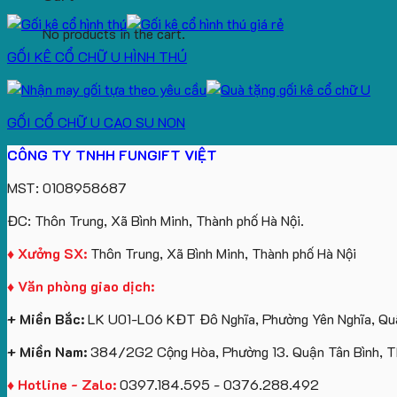
No products in the cart.
GỐI KÊ CỔ CHỮ U HÌNH THÚ
GỐI CỔ CHỮ U CAO SU NON
CÔNG TY TNHH FUNGIFT VIỆT
MST: 0108958687
ĐC: Thôn Trung, Xã Bình Minh, Thành phố Hà Nội.
♦ Xưởng SX:
Thôn Trung, Xã Bình Minh, Thành phố Hà Nội
♦ Văn phòng giao dịch:
+ Miền Bắc:
LK U01-L06 KĐT Đô Nghĩa, Phường Yên Nghĩa, Quậ
+ Miền Nam:
384/2G2 Cộng Hòa, Phường 13. Quận Tân Bình, 
♦ Hotline - Zalo:
0397.184.595 - 0376.288.492