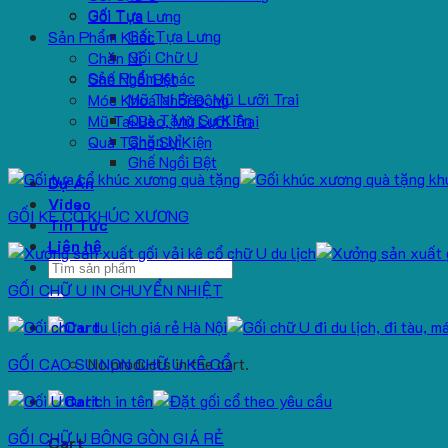
Gối Tựa
Gối Tựa Lưng
Gối Tựa Lưng
Sản Phẩm Khác
Gối Chữ U
Chăn Nỉ
Sản Phẩm Khác
Ghế Ngồi Bệt
Mũ Tai Bèo, Mũ Lưỡi Trai
Móc Khoá Nhồi Bông
Quà Tặng Sự Kiện
Mũ Tai Bèo, Mũ Lưỡi Trai
Chăn Nỉ
Quà Tặng Sự Kiện
Ghế Ngồi Bệt
Dự Án
Video
GỐI KÊ CỔ KHÚC XƯƠNG
Tin Tức
Liên hệ
Search
for:
GỐI CHỮ U IN CHUYỂN NHIỆT
GỐI CAO SU NON CHỮ U KÊ CỔ
No products in the cart.
GỐI CHỮ U BÔNG GÒN GIÁ RẺ
Cart