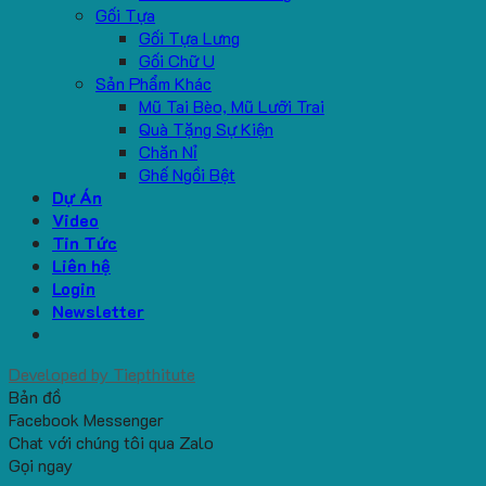
Gối Tựa
Gối Tựa Lưng
Gối Chữ U
Sản Phẩm Khác
Mũ Tai Bèo, Mũ Lưỡi Trai
Quà Tặng Sự Kiện
Chăn Nỉ
Ghế Ngồi Bệt
Dự Án
Video
Tin Tức
Liên hệ
Login
Newsletter
Developed by
Tiepthitute
Bản đồ
Facebook Messenger
Chat với chúng tôi qua Zalo
Gọi ngay