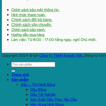
Chính sách bảo mật thông tin.
Hình thức thanh toán.
Chính sách đổi trả hàng.
Chính sách vận chuyển.
Chính sách bảo hành.
Hướng dẫn mua hàng
Làm việc: Từ 8:00 - 17:00 hằng ngày, nghỉ Chủ nhật.
Copyright 2024 © bởi
Công ty TNHH Fungift Việt.
Đăng ký kinh
Search
for:
Trang chủ
Sản phẩm
Gấu – Thú Nhồi Bông
Gấu Bông
Gấu Tốt Nghiệp
Sản Xuất Gấu Theo Yêu Cầu
Móc Khoá Nhồi Bông