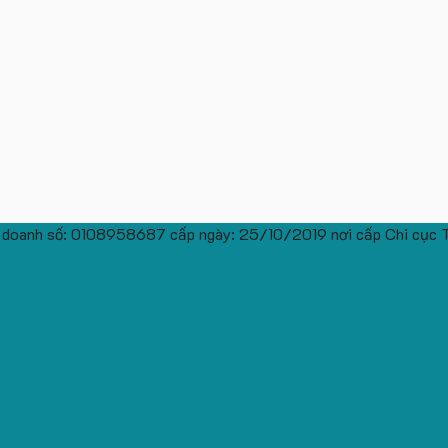
 doanh số: 0108958687 cấp ngày: 25/10/2019 nơi cấp Chi cục 