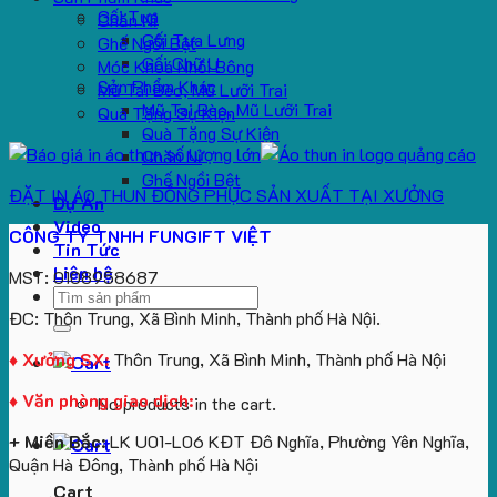
Gối Tựa
Chăn Nỉ
Gối Tựa Lưng
Ghế Ngồi Bệt
Gối Chữ U
Móc Khoá Nhồi Bông
Sản Phẩm Khác
Mũ Tai Bèo, Mũ Lưỡi Trai
Mũ Tai Bèo, Mũ Lưỡi Trai
Quà Tặng Sự Kiện
Quà Tặng Sự Kiện
Chăn Nỉ
Ghế Ngồi Bệt
ĐẶT IN ÁO THUN ĐỒNG PHỤC SẢN XUẤT TẠI XƯỞNG
Dự Án
Video
CÔNG TY TNHH FUNGIFT VIỆT
Tin Tức
Liên hệ
MST: 0108958687
Search
ĐC: Thôn Trung, Xã Bình Minh, Thành phố Hà Nội.
for:
♦ Xưởng SX:
Thôn Trung, Xã Bình Minh, Thành phố Hà Nội
♦ Văn phòng giao dịch:
No products in the cart.
+ Miền Bắc:
LK U01-L06 KĐT Đô Nghĩa, Phường Yên Nghĩa,
Quận Hà Đông, Thành phố Hà Nội
Cart