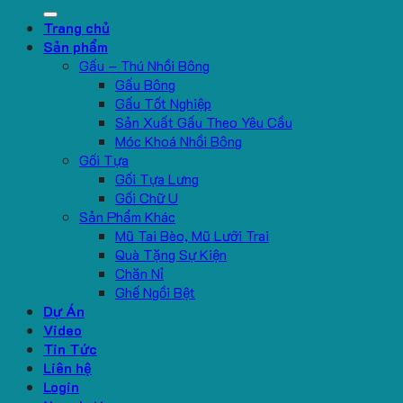
for:
Trang chủ
Sản phẩm
Gấu – Thú Nhồi Bông
Gấu Bông
Gấu Tốt Nghiệp
Sản Xuất Gấu Theo Yêu Cầu
Móc Khoá Nhồi Bông
Gối Tựa
Gối Tựa Lưng
Gối Chữ U
Sản Phẩm Khác
Mũ Tai Bèo, Mũ Lưỡi Trai
Quà Tặng Sự Kiện
Chăn Nỉ
Ghế Ngồi Bệt
Dự Án
Video
Tin Tức
Liên hệ
Login