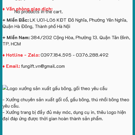
♦ Văn phòng giao dịch:
No products in the cart.
+ Miền Bắc:
LK U01-L06 KĐT Đô Nghĩa, Phường Yên Nghĩa,
Quận Hà Đông, Thành phố Hà Nội
+ Miền Nam:
384/2G2 Cộng Hòa, Phường 13. Quận Tân Bình,
TP. HCM
♦ Hotline - Zalo:
0397.184.595 - 0376.288.492
♦ Email:
fungift.vn@gmail.com
- Xưởng chuyên sản xuất gối cổ, gấu bông, thú nhồi bông theo
yêu cầu.
- Xưởng trang bị đầy đủ máy móc, dụng cụ in, thêu logo hiện
đại đáp ứng được thời gian hoàn thành sản phẩm.