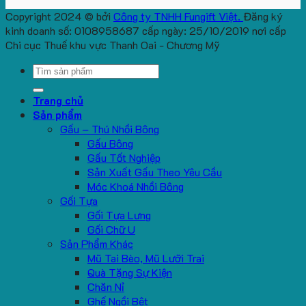
Copyright 2024 © bởi
Công ty TNHH Fungift Việt.
Đăng ký
kinh doanh số: 0108958687 cấp ngày: 25/10/2019 nơi cấp
Chi cục Thuế khu vực Thanh Oai - Chương Mỹ
Search
for:
Trang chủ
Sản phẩm
Gấu – Thú Nhồi Bông
Gấu Bông
Gấu Tốt Nghiệp
Sản Xuất Gấu Theo Yêu Cầu
Móc Khoá Nhồi Bông
Gối Tựa
Gối Tựa Lưng
Gối Chữ U
Sản Phẩm Khác
Mũ Tai Bèo, Mũ Lưỡi Trai
Quà Tặng Sự Kiện
Chăn Nỉ
Ghế Ngồi Bệt