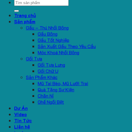
Search
for:
Trang chủ
Sản phẩm
Gấu – Thú Nhồi Bông
Gấu Bông
Gấu Tốt Nghiệp
Sản Xuất Gấu Theo Yêu Cầu
Móc Khoá Nhồi Bông
Gối Tựa
Gối Tựa Lưng
Gối Chữ U
Sản Phẩm Khác
Mũ Tai Bèo, Mũ Lưỡi Trai
Quà Tặng Sự Kiện
Chăn Nỉ
Ghế Ngồi Bệt
Dự Án
Video
Tin Tức
Liên hệ