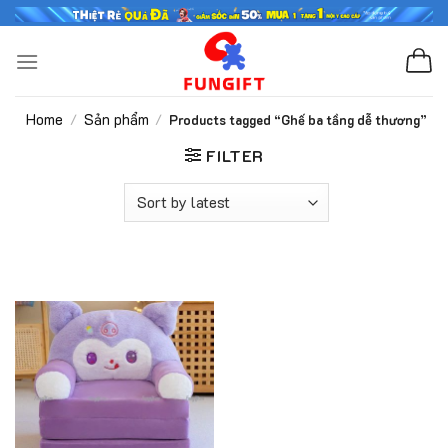
Skip
to
content
Home
Sản phẩm
/
/
Products tagged “Ghế ba tầng dễ thương”
FILTER