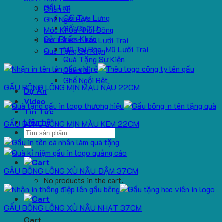
Gối Tựa
Chăn Nỉ
Gối Tựa Lưng
Ghế Ngồi Bệt
Gối Chữ U
Móc Khoá Nhồi Bông
Sản Phẩm Khác
Mũ Tai Bèo, Mũ Lưỡi Trai
Mũ Tai Bèo, Mũ Lưỡi Trai
Quà Tặng Sự Kiện
Quà Tặng Sự Kiện
Chăn Nỉ
Ghế Ngồi Bệt
GẤU BÔNG LÔNG MỊN MÀU NÂU 22CM
Dự Án
Video
Tin Tức
Liên hệ
GẤU BÔNG LÔNG MỊN MÀU KEM 22CM
Search
for:
GẤU BÔNG LÔNG XÙ NÂU ĐẬM 37CM
No products in the cart.
GẤU BÔNG LÔNG XÙ NÂU NHẠT 37CM
Cart