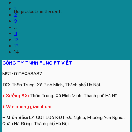
1
No products in the cart.
2
3
…
11
12
13
14
CÔNG TY TNHH FUNGIFT VIỆT
MST: 0108958687
ĐC: Thôn Trung, Xã Bình Minh, Thành phố Hà Nội.
♦ Xưởng SX:
Thôn Trung, Xã Bình Minh, Thành phố Hà Nội
♦ Văn phòng giao dịch:
+ Miền Bắc:
LK U01-L06 KĐT Đô Nghĩa, Phường Yên Nghĩa,
Quận Hà Đông, Thành phố Hà Nội