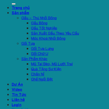
for:
Trang chủ
Sản phẩm
Gấu – Thú Nhồi Bông
Gấu Bông
Gấu Tốt Nghiệp
Sản Xuất Gấu Theo Yêu Cầu
Móc Khoá Nhồi Bông
Gối Tựa
Gối Tựa Lưng
Gối Chữ U
Sản Phẩm Khác
Mũ Tai Bèo, Mũ Lưỡi Trai
Quà Tặng Sự Kiện
Chăn Nỉ
Ghế Ngồi Bệt
Dự Án
Video
Tin Tức
Liên hệ
Login