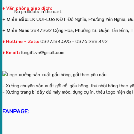
♦ Văn phòng giao dịch:
No products in the cart.
+ Miền Bắc:
LK U01-L06 KĐT Đô Nghĩa, Phường Yên Nghĩa, Quậ
+ Miền Nam:
384/2G2 Cộng Hòa, Phường 13. Quận Tân Bình, 
♦ Hotline - Zalo:
0397.184.595 - 0376.288.492
♦ Email:
fungift.vn@gmail.com
- Xưởng chuyên sản xuất gối cổ, gấu bông, thú nhồi bông theo y
- Xưởng trang bị đầy đủ máy móc, dụng cụ in, thêu logo hiện đạ
FANPAGE: