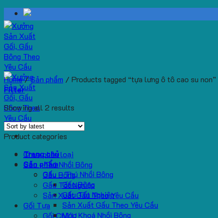
Skip
to
content
Home
/
Sản phẩm
/
Products tagged “tựa lưng ô tô cao su non”
Filter
Showing all 2 results
Product categories
Trang chủ
Chưa phân loại
Sản phẩm
Gấu - Thú Nhồi Bông
Gấu – Thú Nhồi Bông
Gấu Bông
Gấu Bông
Gấu Tốt Nghiệp
Gấu Tốt Nghiệp
Sản Xuất Gấu Theo Yêu Cầu
Sản Xuất Gấu Theo Yêu Cầu
Gối Tựa
Móc Khoá Nhồi Bông
Gối Chữ U