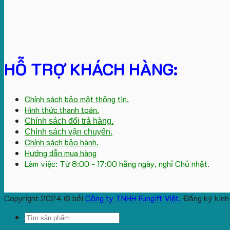
HỖ TRỢ KHÁCH HÀNG:
Chính sách bảo mật thông tin.
Hình thức thanh toán.
Chính sách đổi trả hàng.
Chính sách vận chuyển.
Chính sách bảo hành.
Hướng dẫn mua hàng
Làm việc: Từ 8:00 - 17:00 hằng ngày, nghỉ Chủ nhật.
Copyright 2024 © bởi
Công ty TNHH Fungift Việt.
Đăng ký kinh
Search
for: