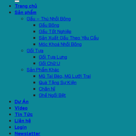
Trang chủ
Sản phẩm
Gấu – Thú Nhồi Bông
Gấu Bông
Gấu Tốt Nghiệp
Sản Xuất Gấu Theo Yêu Cầu
Móc Khoá Nhồi Bông
Gối Tựa
Gối Tựa Lưng
Gối Chữ U
Sản Phẩm Khác
Mũ Tai Bèo, Mũ Lưỡi Trai
Quà Tặng Sự Kiện
Chăn Nỉ
Ghế Ngồi Bệt
Dự Án
Video
Tin Tức
Liên hệ
Login
Newsletter