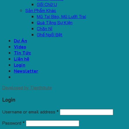
Gối Chữ U
Sản Phẩm Khác
Mũ Tai Bèo, Mũ Lưỡi Trai
Quà Tặng Sự Kiện
Chăn Nỉ
Ghế Ngồi Bệt
Dự Án
Video
Tin Tức
Liên hệ
Login
Newsletter
Developed by
Tiepthitute
Login
Username or email address
*
Password
*