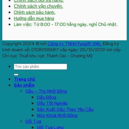
Chính sách đổi trả hàng.
Chính sách vận chuyển.
Chính sách bảo hành.
Hướng dẫn mua hàng
Làm việc: Từ 8:00 - 17:00 hằng ngày, nghỉ Chủ nhật.
Copyright 2024 © bởi
Công ty TNHH Fungift Việt.
Đăng ký
kinh doanh số: 0108958687 cấp ngày: 25/10/2019 nơi cấp
Chi cục Thuế khu vực Thanh Oai - Chương Mỹ
Search
for:
Trang chủ
Sản phẩm
Gấu – Thú Nhồi Bông
Gấu Bông
Gấu Tốt Nghiệp
Sản Xuất Gấu Theo Yêu Cầu
Móc Khoá Nhồi Bông
Gối Tựa
Gối Tựa Lưng