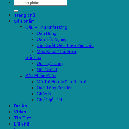
Search
for:
Trang chủ
Sản phẩm
Gấu – Thú Nhồi Bông
Gấu Bông
Gấu Tốt Nghiệp
Sản Xuất Gấu Theo Yêu Cầu
Móc Khoá Nhồi Bông
Gối Tựa
Gối Tựa Lưng
Gối Chữ U
Sản Phẩm Khác
Mũ Tai Bèo, Mũ Lưỡi Trai
Quà Tặng Sự Kiện
Chăn Nỉ
Ghế Ngồi Bệt
Dự Án
Video
Tin Tức
Liên hệ