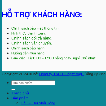
HỖ TRỢ KHÁCH HÀNG:
Chính sách bảo mật thông tin.
Hình thức thanh toán.
Chính sách đổi trả hàng.
Chính sách vận chuyển.
Chính sách bảo hành.
Hướng dẫn mua hàng
Làm việc: Từ 8:00 - 17:00 hằng ngày, nghỉ Chủ nhật.
Copyright 2024 © bởi
Công ty TNHH Fungift Việt.
Đăng ký kinh
Search
for:
Trang chủ
Sản phẩm
Gấu – Thú Nhồi Bông