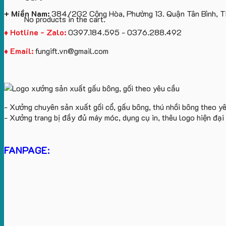
+ Miền Nam:
384/2G2 Cộng Hòa, Phường 13. Quận Tân Bình, 
No products in the cart.
♦ Hotline - Zalo:
0397.184.595 - 0376.288.492
♦ Email:
fungift.vn@gmail.com
- Xưởng chuyên sản xuất gối cổ, gấu bông, thú nhồi bông theo y
- Xưởng trang bị đầy đủ máy móc, dụng cụ in, thêu logo hiện đạ
FANPAGE: