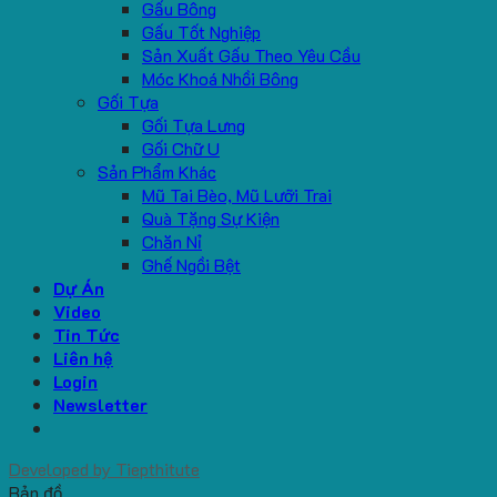
Gấu Bông
Gấu Tốt Nghiệp
Sản Xuất Gấu Theo Yêu Cầu
Móc Khoá Nhồi Bông
Gối Tựa
Gối Tựa Lưng
Gối Chữ U
Sản Phẩm Khác
Mũ Tai Bèo, Mũ Lưỡi Trai
Quà Tặng Sự Kiện
Chăn Nỉ
Ghế Ngồi Bệt
Dự Án
Video
Tin Tức
Liên hệ
Login
Newsletter
Developed by
Tiepthitute
Bản đồ