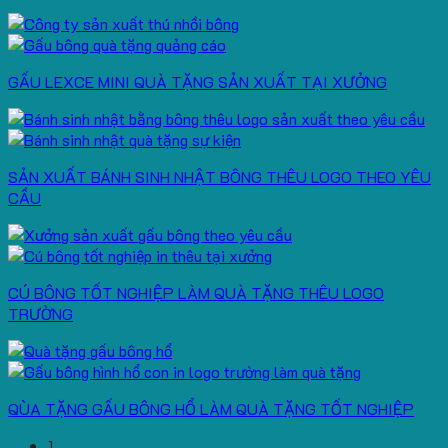
GẤU LEXCE MINI QUÀ TẶNG SẢN XUẤT TẠI XƯỞNG
SẢN XUẤT BÁNH SINH NHẬT BÔNG THÊU LOGO THEO YÊU
CẦU
CÚ BÔNG TỐT NGHIỆP LÀM QUÀ TẶNG THÊU LOGO
TRƯỜNG
QÙA TẶNG GẤU BÔNG HỔ LÀM QUÀ TẶNG TỐT NGHIỆP
1