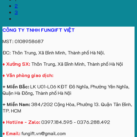
2
3
CÔNG TY TNHH FUNGIFT VIỆT
MST: 0108958687
ĐC: Thôn Trung, Xã Bình Minh, Thành phố Hà Nội.
♦ Xưởng SX:
Thôn Trung, Xã Bình Minh, Thành phố Hà Nội
♦ Văn phòng giao dịch:
+ Miền Bắc:
LK U01-L06 KĐT Đô Nghĩa, Phường Yên Nghĩa,
Quận Hà Đông, Thành phố Hà Nội
+ Miền Nam:
384/2G2 Cộng Hòa, Phường 13. Quận Tân Bình,
TP. HCM
♦ Hotline - Zalo:
0397.184.595 - 0376.288.492
♦ Email:
fungift.vn@gmail.com