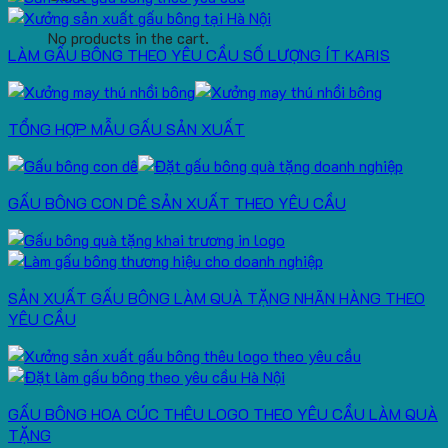
No products in the cart.
LÀM GẤU BÔNG THEO YÊU CẦU SỐ LƯỢNG ÍT KARIS
TỔNG HỢP MẪU GẤU SẢN XUẤT
GẤU BÔNG CON DÊ SẢN XUẤT THEO YÊU CẦU
SẢN XUẤT GẤU BÔNG LÀM QUÀ TẶNG NHÃN HÀNG THEO
YÊU CẦU
GẤU BÔNG HOA CÚC THÊU LOGO THEO YÊU CẦU LÀM QUÀ
TẶNG