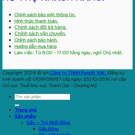
Chính sách bảo mật thông tin.
Hình thức thanh toán.
Chính sách đổi trả hàng.
Chính sách vận chuyển.
Chính sách bảo hành.
Hướng dẫn mua hàng
Làm việc: Từ 8:00 - 17:00 hằng ngày, nghỉ Chủ nhật.
Copyright 2024 © bởi
Công ty TNHH Fungift Việt.
Đăng ký
kinh doanh số: 0108958687 cấp ngày: 25/10/2019 nơi cấp
Chi cục Thuế khu vực Thanh Oai - Chương Mỹ
Search
for:
Trang chủ
Sản phẩm
Gấu – Thú Nhồi Bông
Gấu Bông
Gấu Tốt Nghiệp