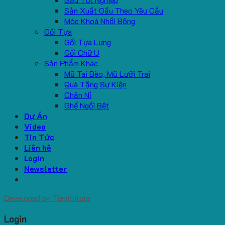
Sản Xuất Gấu Theo Yêu Cầu
Móc Khoá Nhồi Bông
Gối Tựa
Gối Tựa Lưng
Gối Chữ U
Sản Phẩm Khác
Mũ Tai Bèo, Mũ Lưỡi Trai
Quà Tặng Sự Kiện
Chăn Nỉ
Ghế Ngồi Bệt
Dự Án
Video
Tin Tức
Liên hệ
Login
Newsletter
Developed by
Tiepthitute
Login