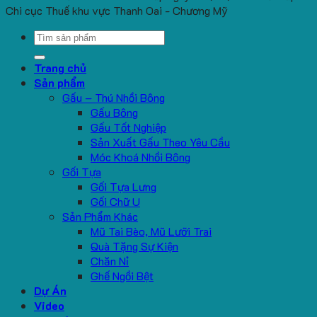
Chi cục Thuế khu vực Thanh Oai - Chương Mỹ
Search
for:
Trang chủ
Sản phẩm
Gấu – Thú Nhồi Bông
Gấu Bông
Gấu Tốt Nghiệp
Sản Xuất Gấu Theo Yêu Cầu
Móc Khoá Nhồi Bông
Gối Tựa
Gối Tựa Lưng
Gối Chữ U
Sản Phẩm Khác
Mũ Tai Bèo, Mũ Lưỡi Trai
Quà Tặng Sự Kiện
Chăn Nỉ
Ghế Ngồi Bệt
Dự Án
Video