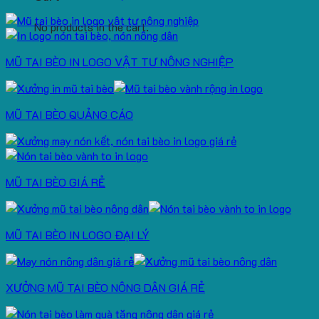
No products in the cart.
MŨ TAI BÈO IN LOGO VẬT TƯ NÔNG NGHIỆP
MŨ TAI BÈO QUẢNG CÁO
MŨ TAI BÈO GIÁ RẺ
MŨ TAI BÈO IN LOGO ĐẠI LÝ
XƯỞNG MŨ TAI BÈO NÔNG DÂN GIÁ RẺ