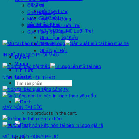
Gối Tựa
Chăn Nỉ
Gối Tựa Lưng
Ghế Ngồi Bệt
Gối Chữ U
Móc Khoá Nhồi Bông
Sản Phẩm Khác
Mũ Tai Bèo, Mũ Lưỡi Trai
Mũ Tai Bèo, Mũ Lưỡi Trai
Quà Tặng Sự Kiện
Quà Tặng Sự Kiện
Chăn Nỉ
Ghế Ngồi Bệt
IN MŨ TAI BÈO PHỐI MÀU
Dự Án
Video
Tin Tức
Liên hệ
NÓN TAI BÈO HỘI THẢO
Search
for:
MAY NÓN TAI BÈO
No products in the cart.
MŨ TAI BÈO ĐỒNG PHỤC
Cart