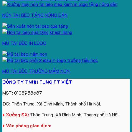
NÓN TAI BÈO TẶNG NÔNG DÂN
MŨ TAI BÈO IN LOGO
MŨ TAI BÈO TRƯỜNG MẦM NON
CÔNG TY TNHH FUNGIFT VIỆT
MST: 0108958687
ĐC: Thôn Trung, Xã Bình Minh, Thành phố Hà Nội.
♦ Xưởng SX:
Thôn Trung, Xã Bình Minh, Thành phố Hà Nội
♦ Văn phòng giao dịch: