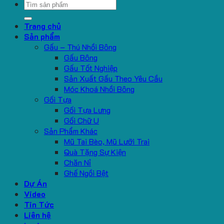
Search
for:
Trang chủ
Sản phẩm
Gấu – Thú Nhồi Bông
Gấu Bông
Gấu Tốt Nghiệp
Sản Xuất Gấu Theo Yêu Cầu
Móc Khoá Nhồi Bông
Gối Tựa
Gối Tựa Lưng
Gối Chữ U
Sản Phẩm Khác
Mũ Tai Bèo, Mũ Lưỡi Trai
Quà Tặng Sự Kiện
Chăn Nỉ
Ghế Ngồi Bệt
Dự Án
Video
Tin Tức
Liên hệ