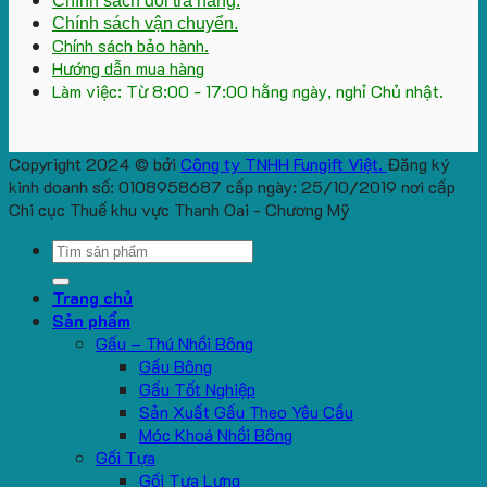
Chính sách đổi trả hàng.
Chính sách vận chuyển.
Chính sách bảo hành.
Hướng dẫn mua hàng
Làm việc: Từ 8:00 - 17:00 hằng ngày, nghỉ Chủ nhật.
Copyright 2024 © bởi
Công ty TNHH Fungift Việt.
Đăng ký
kinh doanh số: 0108958687 cấp ngày: 25/10/2019 nơi cấp
Chi cục Thuế khu vực Thanh Oai - Chương Mỹ
Search
for:
Trang chủ
Sản phẩm
Gấu – Thú Nhồi Bông
Gấu Bông
Gấu Tốt Nghiệp
Sản Xuất Gấu Theo Yêu Cầu
Móc Khoá Nhồi Bông
Gối Tựa
Gối Tựa Lưng