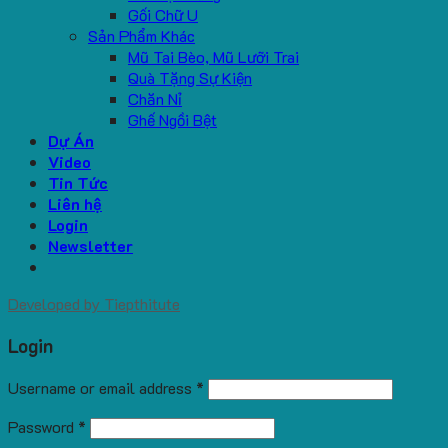
Gối Chữ U
Sản Phẩm Khác
Mũ Tai Bèo, Mũ Lưỡi Trai
Quà Tặng Sự Kiện
Chăn Nỉ
Ghế Ngồi Bệt
Dự Án
Video
Tin Tức
Liên hệ
Login
Newsletter
Developed by
Tiepthitute
Login
Username or email address
*
Password
*