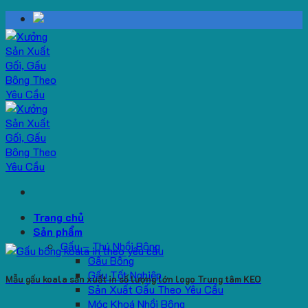
Skip
to
content
Trang chủ
Sản phẩm
Gấu – Thú Nhồi Bông
Gấu Bông
Gấu Tốt Nghiệp
Mẫu gấu koala sản xuất in số lượng lớn logo Trung tâm KEO
Sản Xuất Gấu Theo Yêu Cầu
Móc Khoá Nhồi Bông