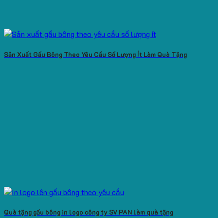
Sản Xuất Gấu Bông Theo Yêu Cầu Số Lượng Ít Làm Quà Tặng
Quà tặng gấu bông in logo công ty SV PAN làm quà tặng