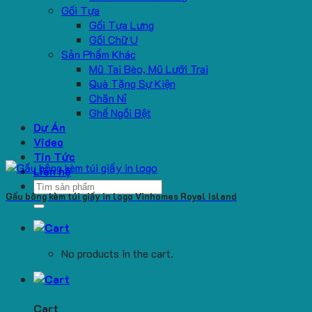
Gối Tựa
Gối Tựa Lưng
Gối Chữ U
Sản Phẩm Khác
Mũ Tai Bèo, Mũ Lưỡi Trai
Quà Tặng Sự Kiện
Chăn Nỉ
Ghế Ngồi Bệt
Dự Án
Video
Tin Tức
Liên hệ
Search
Gấu bông kèm túi giấy in logo Vinhomes Royal Island
for:
No products in the cart.
Cart