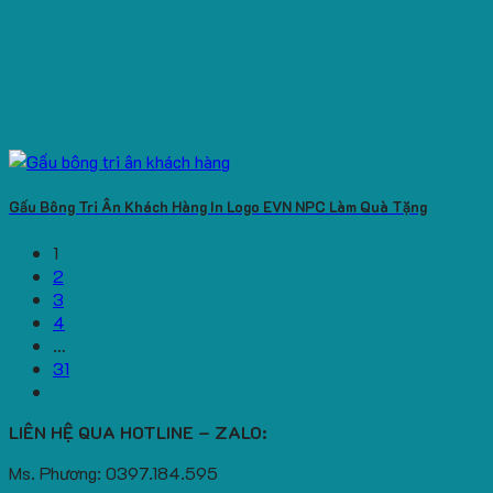
Gấu Bông Tri Ân Khách Hàng In Logo EVN NPC Làm Quà Tặng
1
2
3
4
…
31
LIÊN HỆ QUA HOTLINE – ZALO:
Ms. Phương: 0397.184.595