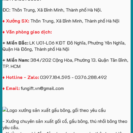
túi
tô
lượng
Viên
Tặng
giấy
số
lớn
Công
ĐC: Thôn Trung, Xã Bình Minh, Thành phố Hà Nội.
in
lượng
logo
Ty
logo
lớn
Trung
Lữ
♦ Xưởng SX:
Thôn Trung, Xã Bình Minh, Thành phố Hà Nội
Vinhomes
in
tâm
Hành
♦ Văn phòng giao dịch:
Royal
ấn
KEO
Island
logo
+ Miền Bắc:
LK U01-L06 KĐT Đô Nghĩa, Phường Yên Nghĩa,
theo
Quận Hà Đông, Thành phố Hà Nội
yêu
cầu
+ Miền Nam:
384/2G2 Cộng Hòa, Phường 13. Quận Tân Bình,
TP. HCM
♦ Hotline - Zalo:
0397.184.595 - 0376.288.492
♦ Email:
fungift.vn@gmail.com
- Xưởng chuyên sản xuất gối cổ, gấu bông, thú nhồi bông theo
yêu cầu.