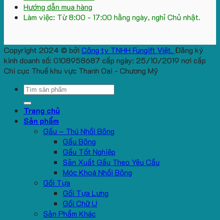
Hướng dẫn mua hàng
Làm việc: Từ 8:00 - 17:00 hằng ngày, nghỉ Chủ nhật.
Copyright 2024 © bởi
Công ty TNHH Fungift Việt.
Đăng ký
kinh doanh số: 0108958687 cấp ngày: 25/10/2019 nơi cấp
Chi cục Thuế khu vực Thanh Oai - Chương Mỹ
Search
for:
Trang chủ
Sản phẩm
Gấu – Thú Nhồi Bông
Gấu Bông
Gấu Tốt Nghiệp
Sản Xuất Gấu Theo Yêu Cầu
Móc Khoá Nhồi Bông
Gối Tựa
Gối Tựa Lưng
Gối Chữ U
Sản Phẩm Khác