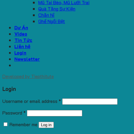
Mũ Tai Bèo, Mũ Lưỡi Trai
Quà Tặng Sự Kiện
Chăn Nỉ
Ghế Ngồi Bệt
Dự Án
Video
Tin Tức
Liên hệ
Login
Newsletter
Developed by
Tiepthitute
Login
Username or email address
*
Password
*
Remember me
Log in