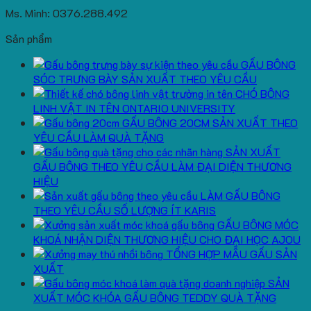
Ms. Minh: 0376.288.492
Sản phẩm
GẤU BÔNG
SÓC TRƯNG BÀY SẢN XUẤT THEO YÊU CẦU
CHÓ BÔNG
LINH VẬT IN TÊN ONTARIO UNIVERSITY
GẤU BÔNG 20CM SẢN XUẤT THEO
YÊU CẦU LÀM QUÀ TẶNG
SẢN XUẤT
GẤU BÔNG THEO YÊU CẦU LÀM ĐẠI DIỆN THƯƠNG
HIỆU
LÀM GẤU BÔNG
THEO YÊU CẦU SỐ LƯỢNG ÍT KARIS
GẤU BÔNG MÓC
KHOÁ NHẬN DIỆN THƯƠNG HIỆU CHO ĐẠI HỌC AJOU
TỔNG HỢP MẪU GẤU SẢN
XUẤT
SẢN
XUẤT MÓC KHÓA GẤU BÔNG TEDDY QUÀ TẶNG