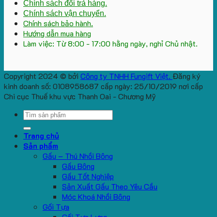
Chính sách đổi trả hàng.
Chính sách vận chuyển.
Chính sách bảo hành.
Hướng dẫn mua hàng
Làm việc: Từ 8:00 - 17:00 hằng ngày, nghỉ Chủ nhật.
Copyright 2024 © bởi
Công ty TNHH Fungift Việt.
Đăng ký
kinh doanh số: 0108958687 cấp ngày: 25/10/2019 nơi cấp
Chi cục Thuế khu vực Thanh Oai - Chương Mỹ
Search
for:
Trang chủ
Sản phẩm
Gấu – Thú Nhồi Bông
Gấu Bông
Gấu Tốt Nghiệp
Sản Xuất Gấu Theo Yêu Cầu
Móc Khoá Nhồi Bông
Gối Tựa
Gối Tựa Lưng