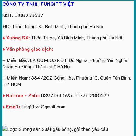
CÔNG TY TNHH FUNGIFT VIỆT
Bông
yêu
Sự
Tặng
Future
logo
Kỳ
cầu
Kiện
Doanh
Group
Catherine
MST: 0108958687
Lân
Gối
Nghiệp
làm
Cruise
Theo
Cổ
In
quà
làm
ĐC: Thôn Trung, Xã Bình Minh, Thành phố Hà Nội.
Yêu
Chữ
Logo:
tặng
quà
Cầu
U
Bình
tặng
♦ Xưởng SX:
Thôn Trung, Xã Bình Minh, Thành phố Hà Nội
Số
In
Giữ
♦ Văn phòng giao dịch:
Lượng
Logo
Nhiệt
Ít
Và
+ Miền Bắc:
LK U01-L06 KĐT Đô Nghĩa, Phường Yên Nghĩa,
Gấu
Quận Hà Đông, Thành phố Hà Nội
Bông
+ Miền Nam:
384/2G2 Cộng Hòa, Phường 13. Quận Tân Bình,
TP. HCM
♦ Hotline - Zalo:
0397.184.595 - 0376.288.492
♦ Email:
fungift.vn@gmail.com