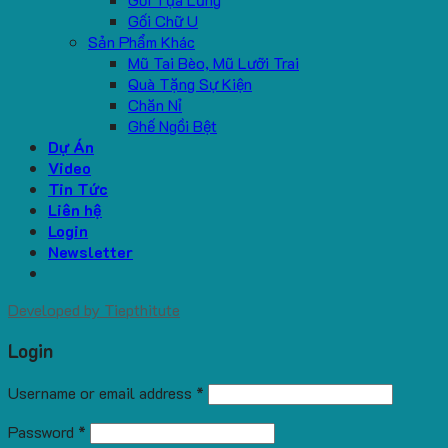
Gối Chữ U
Sản Phẩm Khác
Mũ Tai Bèo, Mũ Lưỡi Trai
Quà Tặng Sự Kiện
Chăn Nỉ
Ghế Ngồi Bệt
Dự Án
Video
Tin Tức
Liên hệ
Login
Newsletter
Developed by
Tiepthitute
Login
Username or email address
*
Password
*