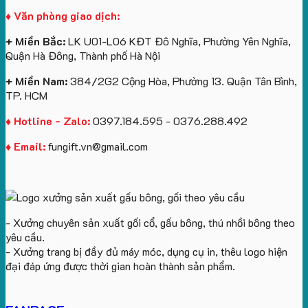
Vinhomes
in
tâm
Hành
♦ Văn phòng giao dịch:
Royal
ấn
KEO
Island
logo
+ Miền Bắc:
LK U01-L06 KĐT Đô Nghĩa, Phường Yên Nghĩa,
theo
Quận Hà Đông, Thành phố Hà Nội
yêu
cầu
+ Miền Nam:
384/2G2 Cộng Hòa, Phường 13. Quận Tân Bình,
TP. HCM
♦ Hotline - Zalo:
0397.184.595 - 0376.288.492
♦ Email:
fungift.vn@gmail.com
- Xưởng chuyên sản xuất gối cổ, gấu bông, thú nhồi bông theo
yêu cầu.
- Xưởng trang bị đầy đủ máy móc, dụng cụ in, thêu logo hiện
đại đáp ứng được thời gian hoàn thành sản phẩm.