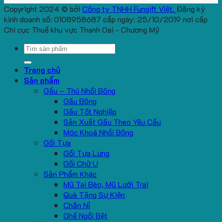
Copyright 2024 © bởi
Công ty TNHH Fungift Việt.
Đăng ký
kinh doanh số: 0108958687 cấp ngày: 25/10/2019 nơi cấp
Chi cục Thuế khu vực Thanh Oai - Chương Mỹ
Search
for:
Trang chủ
Sản phẩm
Gấu – Thú Nhồi Bông
Gấu Bông
Gấu Tốt Nghiệp
Sản Xuất Gấu Theo Yêu Cầu
Móc Khoá Nhồi Bông
Gối Tựa
Gối Tựa Lưng
Gối Chữ U
Sản Phẩm Khác
Mũ Tai Bèo, Mũ Lưỡi Trai
Quà Tặng Sự Kiện
Chăn Nỉ
Ghế Ngồi Bệt