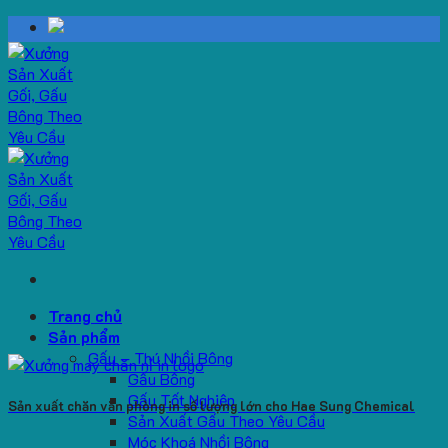
Skip
to
content
Trang chủ
Sản phẩm
Gấu – Thú Nhồi Bông
Gấu Bông
Gấu Tốt Nghiệp
Sản xuất chăn văn phòng in số lượng lớn cho Hae Sung Chemical
Sản Xuất Gấu Theo Yêu Cầu
Móc Khoá Nhồi Bông