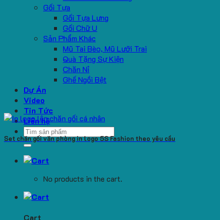
Gối Tựa
Gối Tựa Lưng
Gối Chữ U
Sản Phẩm Khác
Mũ Tai Bèo, Mũ Lưỡi Trai
Quà Tặng Sự Kiện
Chăn Nỉ
Ghế Ngồi Bệt
Dự Án
Video
Tin Tức
Liên hệ
Search
Set chăn gối văn phòng in logo 5S Fashion theo yêu cầu
for:
No products in the cart.
Cart