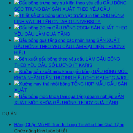
GẤU BÔNG
SÓC TRƯNG BÀY SẢN XUẤT THEO YÊU CẦU
CHÓ BÔNG
LINH VẬT IN TÊN ONTARIO UNIVERSITY
GẤU BÔNG 20CM SẢN XUẤT THEO
YÊU CẦU LÀM QUÀ TẶNG
SẢN XUẤT
GẤU BÔNG THEO YÊU CẦU LÀM ĐẠI DIỆN THƯƠNG
HIỆU
LÀM GẤU BÔNG
THEO YÊU CẦU SỐ LƯỢNG ÍT KARIS
GẤU BÔNG MÓC
KHOÁ NHẬN DIỆN THƯƠNG HIỆU CHO ĐẠI HỌC AJOU
TỔNG HỢP MẪU GẤU SẢN
XUẤT
SẢN
XUẤT MÓC KHÓA GẤU BÔNG TEDDY QUÀ TẶNG
DỰ ÁN
Băng Chặn Mồ Hô Trán In Logo Toshiba Làm Quà Tặng
ở
Chức năng bình luận bị tắt