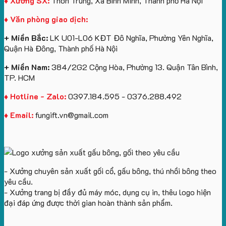
♦ Xưởng SX:
Thôn Trung, Xã Bình Minh, Thành phố Hà Nội
Vinhomes
in
tâm
Hành
♦ Văn phòng giao dịch:
Royal
ấn
KEO
Island
logo
+ Miền Bắc:
LK U01-L06 KĐT Đô Nghĩa, Phường Yên Nghĩa,
theo
Quận Hà Đông, Thành phố Hà Nội
yêu
cầu
+ Miền Nam:
384/2G2 Cộng Hòa, Phường 13. Quận Tân Bình,
TP. HCM
♦ Hotline - Zalo:
0397.184.595 - 0376.288.492
♦ Email:
fungift.vn@gmail.com
- Xưởng chuyên sản xuất gối cổ, gấu bông, thú nhồi bông theo
yêu cầu.
- Xưởng trang bị đầy đủ máy móc, dụng cụ in, thêu logo hiện
đại đáp ứng được thời gian hoàn thành sản phẩm.