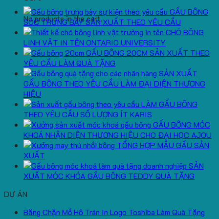
GẤU BÔNG
No products in the cart.
SÓC TRƯNG BÀY SẢN XUẤT THEO YÊU CẦU
CHÓ BÔNG
LINH VẬT IN TÊN ONTARIO UNIVERSITY
GẤU BÔNG 20CM SẢN XUẤT THEO
YÊU CẦU LÀM QUÀ TẶNG
SẢN XUẤT
GẤU BÔNG THEO YÊU CẦU LÀM ĐẠI DIỆN THƯƠNG
HIỆU
LÀM GẤU BÔNG
THEO YÊU CẦU SỐ LƯỢNG ÍT KARIS
GẤU BÔNG MÓC
KHOÁ NHẬN DIỆN THƯƠNG HIỆU CHO ĐẠI HỌC AJOU
TỔNG HỢP MẪU GẤU SẢN
XUẤT
SẢN
XUẤT MÓC KHÓA GẤU BÔNG TEDDY QUÀ TẶNG
DỰ ÁN
Băng Chặn Mồ Hô Trán In Logo Toshiba Làm Quà Tặng