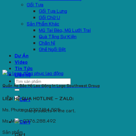
Gối Tựa
Gối Tựa Lưng
Gối Chữ U
Sản Phẩm Khác
Mũ Tai Bèo, Mũ Lưỡi Trai
Quà Tặng Sự Kiện
Chăn Nỉ
Ghế Ngồi Bệt
Dự Án
Video
Tin Tức
Liên hệ
Search
Quần Áo Bảo Hộ Lao Động In Logo Southwest Group
for:
LIÊN HỆ QUA HOTLINE – ZALO:
Ms. Phương: 0397.184.595
No products in the cart.
Ms. Minh: 0376.288.492
Sản phẩm
Cart