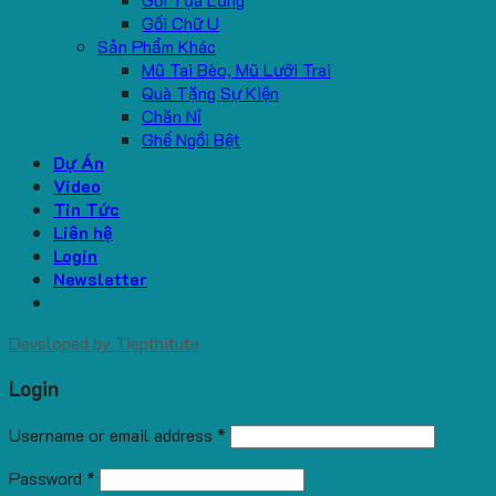
Gối Chữ U
Sản Phẩm Khác
Mũ Tai Bèo, Mũ Lưỡi Trai
Quà Tặng Sự Kiện
Chăn Nỉ
Ghế Ngồi Bệt
Dự Án
Video
Tin Tức
Liên hệ
Login
Newsletter
Developed by
Tiepthitute
Login
Username or email address
*
Password
*