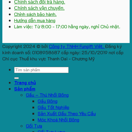
Chính sách đổi trả hàng.
Chính sách vận chuyển.
Chính sách bảo hành.
Hướng dẫn mua hàng
Làm việc: Từ 8:00 - 17:00 hằng ngày, nghỉ Chủ nhật.
Copyright 2024 © bởi
Công ty TNHH Fungift Việt.
Đăng ký
kinh doanh số: 0108958687 cấp ngày: 25/10/2019 nơi cấp
Chi cục Thuế khu vực Thanh Oai - Chương Mỹ
Search
for:
Trang chủ
Sản phẩm
Gấu – Thú Nhồi Bông
Gấu Bông
Gấu Tốt Nghiệp
Sản Xuất Gấu Theo Yêu Cầu
Móc Khoá Nhồi Bông
Gối Tựa
Gối Tựa Lưng