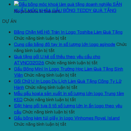
SẢN
XUẤT MÓC KHÓA GẤU BÔNG TEDDY QUÀ TẶNG
No products in the cart.
DỰ ÁN
Băng Chặn Mồ Hô Trán In Logo Toshiba Làm Quà Tặng
ở
Chức năng bình luận bị tắt
Băng
Cung cấp băng đô tay in số lượng lớn logo aginode
Chức
ở
Chặn
năng bình luận bị tắt
Cung
Mồ
Quà tặng gối U kê cổ thêu theo yêu cầu cho
cấp
Hô
ở
ATVNCG2026
Chức năng bình luận bị tắt
băng
Trán
Quà
Gấu Bông Mini In Logo Trường Học Làm Quà Tặng Sinh
đô
In
ở
tặng
Viên
Chức năng bình luận bị tắt
tay
Logo
Gấu
gối
Gối Chữ U In Logo Du Lịch Làm Quà Tặng Công Ty Lữ
in
Toshiba
Bông
ở
U
Hành
Chức năng bình luận bị tắt
số
Làm
Mini
Gối
kê
Mẫu gấu koala sản xuất in số lượng lớn logo Trung tâm
lượng
Quà
ở
In
Chữ
cổ
KEO
Chức năng bình luận bị tắt
lớn
Tặng
Mẫu
Logo
U
thêu
Đặt hàng gối tựa ô tô số lượng lớn in ấn logo theo yêu
logo
ở
gấu
Trường
In
theo
cầu
Chức năng bình luận bị tắt
aginode
Đặt
koala
Học
Logo
yêu
Gấu bông kèm túi giấy in logo Vinhomes Royal Island
ở
hàng
sản
Làm
Du
cầu
Chức năng bình luận bị tắt
Gấu
gối
xuất
Quà
Lịch
cho