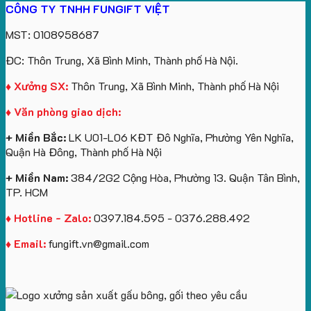
CÔNG TY TNHH FUNGIFT VIỆT
bông
tựa
in
Tặng
Làm
ATVNCG2026
kèm
ô
số
Sinh
Quà
MST: 0108958687
túi
tô
lượng
Viên
Tặng
giấy
số
lớn
Công
ĐC: Thôn Trung, Xã Bình Minh, Thành phố Hà Nội.
in
lượng
logo
Ty
logo
lớn
Trung
Lữ
♦ Xưởng SX:
Thôn Trung, Xã Bình Minh, Thành phố Hà Nội
Vinhomes
in
tâm
Hành
♦ Văn phòng giao dịch:
Royal
ấn
KEO
Island
logo
+ Miền Bắc:
LK U01-L06 KĐT Đô Nghĩa, Phường Yên Nghĩa,
theo
Quận Hà Đông, Thành phố Hà Nội
yêu
cầu
+ Miền Nam:
384/2G2 Cộng Hòa, Phường 13. Quận Tân Bình,
TP. HCM
♦ Hotline - Zalo:
0397.184.595 - 0376.288.492
♦ Email:
fungift.vn@gmail.com