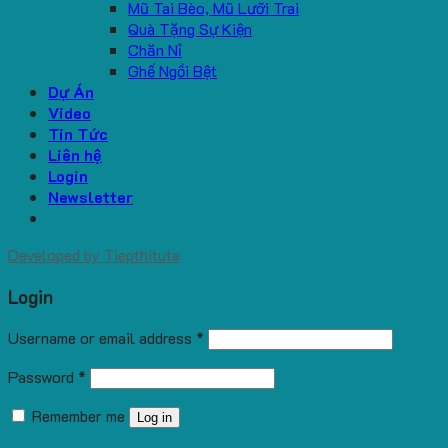
Mũ Tai Bèo, Mũ Lưỡi Trai
Quà Tặng Sự Kiện
Chăn Nỉ
Ghế Ngồi Bệt
Dự Án
Video
Tin Tức
Liên hệ
Login
Newsletter
Developed by
Tiepthitute
Login
Username or email address
*
Password
*
Remember me
Log in