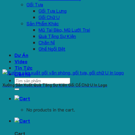
Gối Tựa
Gối Tựa Lưng
Gối Chữ U
Sản Phẩm Khác
Mũ Tai Bèo, Mũ Lưỡi Trai
Quà Tặng Sự Kiện
Chăn Nỉ
Ghế Ngồi Bệt
Dự Án
Video
Tin Tức
Liên hệ
Search
Xưởng Sản Xuất Quà Tặng Sự Kiện Gối Cổ Chữ U In Logo
for:
No products in the cart.
Cart