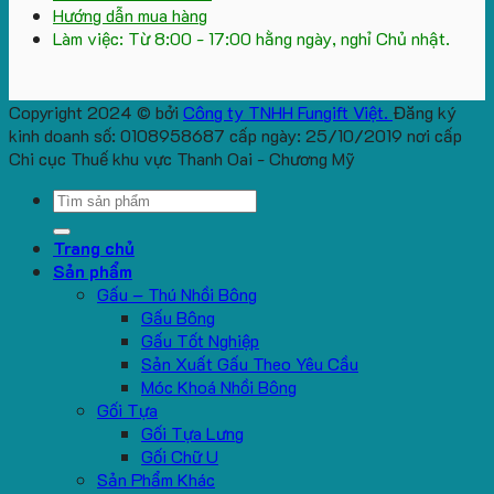
Hướng dẫn mua hàng
Làm việc: Từ 8:00 - 17:00 hằng ngày, nghỉ Chủ nhật.
Copyright 2024 © bởi
Công ty TNHH Fungift Việt.
Đăng ký
kinh doanh số: 0108958687 cấp ngày: 25/10/2019 nơi cấp
Chi cục Thuế khu vực Thanh Oai - Chương Mỹ
Search
for:
Trang chủ
Sản phẩm
Gấu – Thú Nhồi Bông
Gấu Bông
Gấu Tốt Nghiệp
Sản Xuất Gấu Theo Yêu Cầu
Móc Khoá Nhồi Bông
Gối Tựa
Gối Tựa Lưng
Gối Chữ U
Sản Phẩm Khác