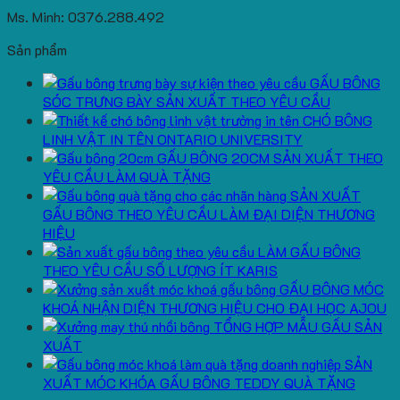
Ms. Minh: 0376.288.492
Sản phẩm
GẤU BÔNG
SÓC TRƯNG BÀY SẢN XUẤT THEO YÊU CẦU
CHÓ BÔNG
LINH VẬT IN TÊN ONTARIO UNIVERSITY
GẤU BÔNG 20CM SẢN XUẤT THEO
YÊU CẦU LÀM QUÀ TẶNG
SẢN XUẤT
GẤU BÔNG THEO YÊU CẦU LÀM ĐẠI DIỆN THƯƠNG
HIỆU
LÀM GẤU BÔNG
THEO YÊU CẦU SỐ LƯỢNG ÍT KARIS
GẤU BÔNG MÓC
KHOÁ NHẬN DIỆN THƯƠNG HIỆU CHO ĐẠI HỌC AJOU
TỔNG HỢP MẪU GẤU SẢN
XUẤT
SẢN
XUẤT MÓC KHÓA GẤU BÔNG TEDDY QUÀ TẶNG