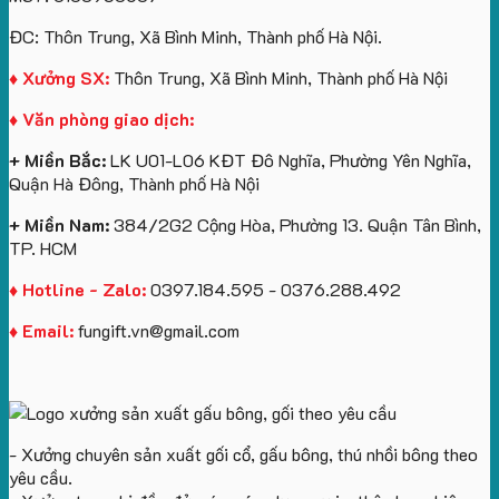
túi
tô
lượng
Viên
Tặng
giấy
số
lớn
Công
ĐC: Thôn Trung, Xã Bình Minh, Thành phố Hà Nội.
in
lượng
logo
Ty
logo
lớn
Trung
Lữ
♦ Xưởng SX:
Thôn Trung, Xã Bình Minh, Thành phố Hà Nội
Vinhomes
in
tâm
Hành
♦ Văn phòng giao dịch:
Royal
ấn
KEO
Island
logo
+ Miền Bắc:
LK U01-L06 KĐT Đô Nghĩa, Phường Yên Nghĩa,
theo
Quận Hà Đông, Thành phố Hà Nội
yêu
cầu
+ Miền Nam:
384/2G2 Cộng Hòa, Phường 13. Quận Tân Bình,
TP. HCM
♦ Hotline - Zalo:
0397.184.595 - 0376.288.492
♦ Email:
fungift.vn@gmail.com
- Xưởng chuyên sản xuất gối cổ, gấu bông, thú nhồi bông theo
yêu cầu.