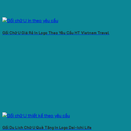
Gối Chữ U Giá Rẻ In Logo Theo Yêu Cầu HT Vietnam Travel
Gối Du Lịch Chữ U Quà Tặng In Logo Dai-Ichi Life