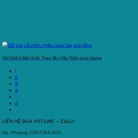
Gối Chữ U Sản Xuất Theo Yêu Cầu Thêu Logo Veeva
1
2
3
4
…
6
LIÊN HỆ QUA HOTLINE – ZALO:
Ms. Phương: 0397.184.595