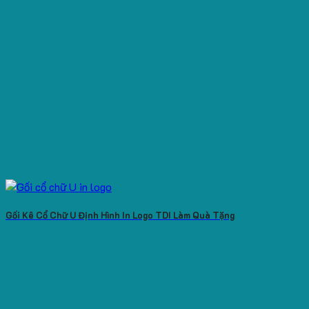
Gối Kê Cổ Chữ U Định Hình In Logo TDI Làm Quà Tặng