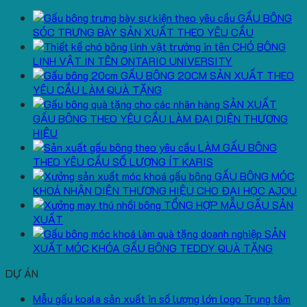
GẤU BÔNG
SÓC TRƯNG BÀY SẢN XUẤT THEO YÊU CẦU
CHÓ BÔNG
LINH VẬT IN TÊN ONTARIO UNIVERSITY
GẤU BÔNG 20CM SẢN XUẤT THEO
YÊU CẦU LÀM QUÀ TẶNG
SẢN XUẤT
GẤU BÔNG THEO YÊU CẦU LÀM ĐẠI DIỆN THƯƠNG
HIỆU
LÀM GẤU BÔNG
THEO YÊU CẦU SỐ LƯỢNG ÍT KARIS
GẤU BÔNG MÓC
KHOÁ NHẬN DIỆN THƯƠNG HIỆU CHO ĐẠI HỌC AJOU
TỔNG HỢP MẪU GẤU SẢN
XUẤT
SẢN
XUẤT MÓC KHÓA GẤU BÔNG TEDDY QUÀ TẶNG
DỰ ÁN
Mẫu gấu koala sản xuất in số lượng lớn logo Trung tâm