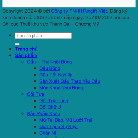
Copyright 2024 © bởi
Công ty TNHH Fungift Việt.
Đăng ký
kinh doanh số: 0108958687 cấp ngày: 25/10/2019 nơi cấp
Chi cục Thuế khu vực Thanh Oai - Chương Mỹ
Search
for:
Trang chủ
Sản phẩm
Gấu – Thú Nhồi Bông
Gấu Bông
Gấu Tốt Nghiệp
Sản Xuất Gấu Theo Yêu Cầu
Móc Khoá Nhồi Bông
Gối Tựa
Gối Tựa Lưng
Gối Chữ U
Sản Phẩm Khác
Mũ Tai Bèo, Mũ Lưỡi Trai
Quà Tặng Sự Kiện
Chăn Nỉ