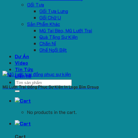
Gối Tựa
Gối Tựa Lưng
Gối Chữ U
Sản Phẩm Khác
Mũ Tai Bèo, Mũ Lưỡi Trai
Quà Tặng Sự Kiện
Chăn Nỉ
Ghế Ngồi Bệt
Dự Án
Video
Tin Tức
Liên hệ
Search
Mũ Lưỡi Trai Đồng Phục Sự Kiện In Logo Bim Group
for:
No products in the cart.
Cart