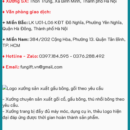
Cầu
U
Bình
tặng
♦ Xưởng SX:
Thôn Trung, Xã Bình Minh, Thành phố Hà Nội
Số
In
Giữ
♦ Văn phòng giao dịch:
Lượng
Logo
Nhiệt
Ít
Và
+ Miền Bắc:
LK U01-L06 KĐT Đô Nghĩa, Phường Yên Nghĩa,
Gấu
Quận Hà Đông, Thành phố Hà Nội
Bông
+ Miền Nam:
384/2G2 Cộng Hòa, Phường 13. Quận Tân Bình,
TP. HCM
♦ Hotline - Zalo:
0397.184.595 - 0376.288.492
♦ Email:
fungift.vn@gmail.com
- Xưởng chuyên sản xuất gối cổ, gấu bông, thú nhồi bông theo
yêu cầu.
- Xưởng trang bị đầy đủ máy móc, dụng cụ in, thêu logo hiện
đại đáp ứng được thời gian hoàn thành sản phẩm.