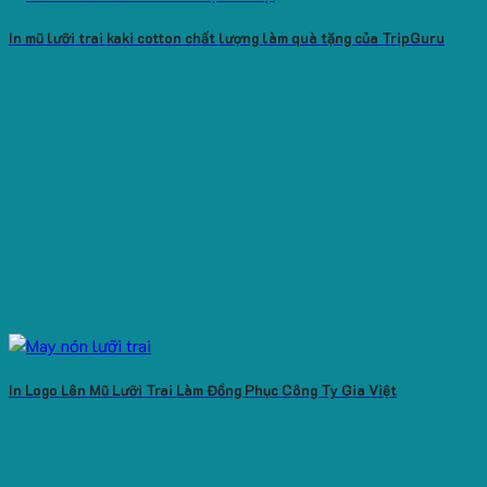
In mũ lưỡi trai kaki cotton chất lượng làm quà tặng của TripGuru
In Logo Lên Mũ Lưỡi Trai Làm Đồng Phục Công Ty Gia Việt