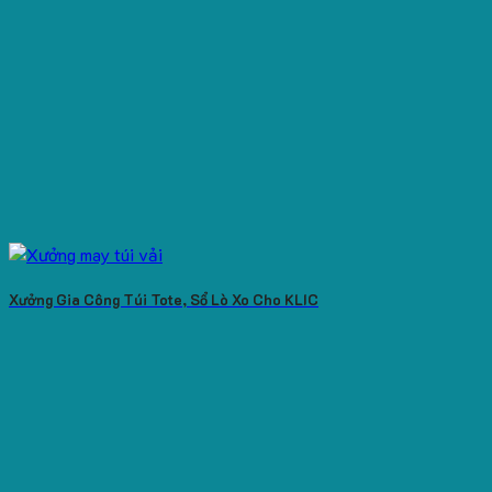
Xưởng Gia Công Túi Tote, Sổ Lò Xo Cho KLIC