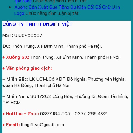
túi
tô
lượng
Viên
Tặng
xuất
ở
quà tặng
Chức năng bình luận bị tắt
giấy
số
lớn
Công
gấu
Gấu
Xưởng Sản Xuất Quà Tặng Sự Kiện Gối Cổ Chữ U In
in
lượng
logo
Ty
ở
bông
bông
Logo
Chức năng bình luận bị tắt
logo
lớn
Trung
Lữ
Xưởng
số
và
CÔNG TY TNHH FUNGIFT VIỆT
Vinhomes
in
tâm
Hành
Sản
lượng
gấu
Royal
ấn
KEO
Xuất
lớn
móc
MST: 0108958687
Island
logo
Quà
in
khóa
theo
Tặng
logo
in
ĐC: Thôn Trung, Xã Bình Minh, Thành phố Hà Nội.
yêu
Sự
Future
logo
cầu
Kiện
Group
Catherine
♦ Xưởng SX:
Thôn Trung, Xã Bình Minh, Thành phố Hà Nội
Gối
làm
Cruise
♦ Văn phòng giao dịch:
Cổ
quà
làm
Chữ
tặng
quà
+ Miền Bắc:
LK U01-L06 KĐT Đô Nghĩa, Phường Yên Nghĩa,
U
tặng
Quận Hà Đông, Thành phố Hà Nội
In
Logo
+ Miền Nam:
384/2G2 Cộng Hòa, Phường 13. Quận Tân Bình,
TP. HCM
♦ Hotline - Zalo:
0397.184.595 - 0376.288.492
♦ Email:
fungift.vn@gmail.com