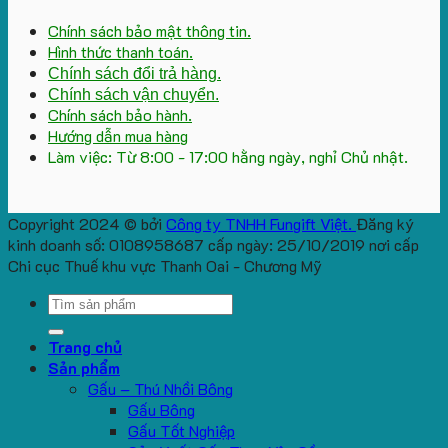
Chính sách bảo mật thông tin.
Hình thức thanh toán.
Chính sách đổi trả hàng.
Chính sách vận chuyển.
Chính sách bảo hành.
Hướng dẫn mua hàng
Làm việc: Từ 8:00 - 17:00 hằng ngày, nghỉ Chủ nhật.
Copyright 2024 © bởi
Công ty TNHH Fungift Việt.
Đăng ký
kinh doanh số: 0108958687 cấp ngày: 25/10/2019 nơi cấp
Chi cục Thuế khu vực Thanh Oai - Chương Mỹ
Search
for:
Trang chủ
Sản phẩm
Gấu – Thú Nhồi Bông
Gấu Bông
Gấu Tốt Nghiệp