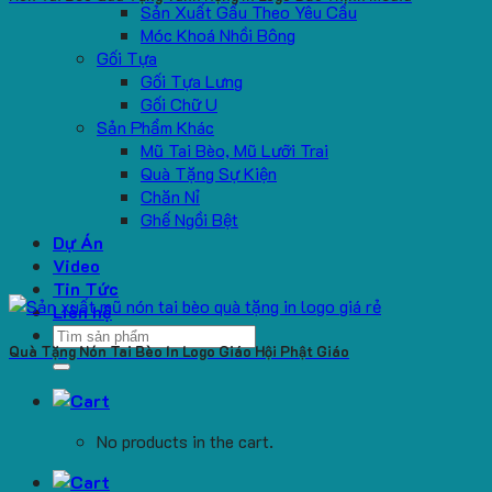
Sản Xuất Gấu Theo Yêu Cầu
Móc Khoá Nhồi Bông
Gối Tựa
Gối Tựa Lưng
Gối Chữ U
Sản Phẩm Khác
Mũ Tai Bèo, Mũ Lưỡi Trai
Quà Tặng Sự Kiện
Chăn Nỉ
Ghế Ngồi Bệt
Dự Án
Video
Tin Tức
Liên hệ
Search
Quà Tặng Nón Tai Bèo In Logo Giáo Hội Phật Giáo
for:
No products in the cart.