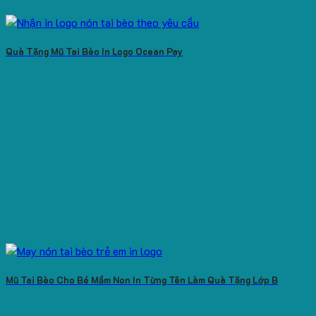
Quà Tặng Mũ Tai Bèo In Logo Ocean Pay
Mũ Tai Bèo Cho Bé Mầm Non In Từng Tên Làm Quà Tặng Lớp B