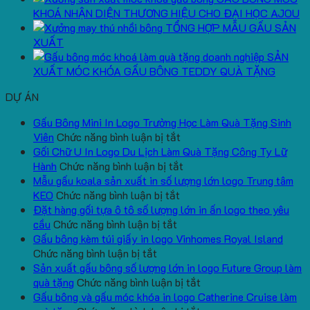
KHOÁ NHẬN DIỆN THƯƠNG HIỆU CHO ĐẠI HỌC AJOU
TỔNG HỢP MẪU GẤU SẢN
XUẤT
SẢN
XUẤT MÓC KHÓA GẤU BÔNG TEDDY QUÀ TẶNG
DỰ ÁN
Gấu Bông Mini In Logo Trường Học Làm Quà Tặng Sinh
ở
Viên
Chức năng bình luận bị tắt
Gấu
Gối Chữ U In Logo Du Lịch Làm Quà Tặng Công Ty Lữ
Bông
ở
Hành
Chức năng bình luận bị tắt
Mini
Gối
Mẫu gấu koala sản xuất in số lượng lớn logo Trung tâm
ở
In
Chữ
KEO
Chức năng bình luận bị tắt
Mẫu
Logo
U
Đặt hàng gối tựa ô tô số lượng lớn in ấn logo theo yêu
ở
gấu
Trường
In
cầu
Chức năng bình luận bị tắt
Đặt
koala
Học
Logo
Gấu bông kèm túi giấy in logo Vinhomes Royal Island
ở
hàng
sản
Làm
Du
Chức năng bình luận bị tắt
Gấu
gối
xuất
Quà
Lịch
Sản xuất gấu bông số lượng lớn in logo Future Group làm
bông
tựa
in
Tặng
Làm
ở
quà tặng
Chức năng bình luận bị tắt
kèm
ô
số
Sinh
Quà
Sản
Gấu bông và gấu móc khóa in logo Catherine Cruise làm