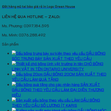
Đặt hàng mũ tai bèo giá rẻ in logo Green House
LIÊN HỆ QUA HOTLINE – ZALO:
Ms. Phương: 0397.184.595
Ms. Minh: 0376.288.492
Sản phẩm
GẤU BÔNG
SÓC TRƯNG BÀY SẢN XUẤT THEO YÊU CẦU
CHÓ BÔNG
LINH VẬT IN TÊN ONTARIO UNIVERSITY
GẤU BÔNG 20CM SẢN XUẤT THEO
YÊU CẦU LÀM QUÀ TẶNG
SẢN XUẤT
GẤU BÔNG THEO YÊU CẦU LÀM ĐẠI DIỆN THƯƠNG
HIỆU
LÀM GẤU BÔNG
THEO YÊU CẦU SỐ LƯỢNG ÍT KARIS
GẤU BÔNG MÓC