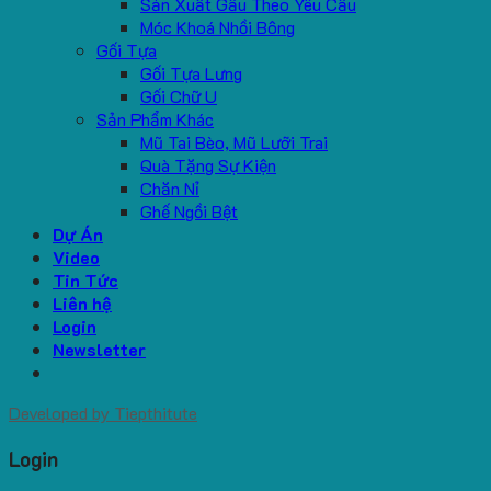
Sản Xuất Gấu Theo Yêu Cầu
Móc Khoá Nhồi Bông
Gối Tựa
Gối Tựa Lưng
Gối Chữ U
Sản Phẩm Khác
Mũ Tai Bèo, Mũ Lưỡi Trai
Quà Tặng Sự Kiện
Chăn Nỉ
Ghế Ngồi Bệt
Dự Án
Video
Tin Tức
Liên hệ
Login
Newsletter
Developed by
Tiepthitute
Login