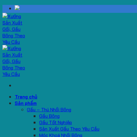
Skip
to
content
Trang chủ
Sản phẩm
Gấu – Thú Nhồi Bông
Gấu Bông
Gấu Tốt Nghiệp
Sản Xuất Gấu Theo Yêu Cầu
Móc Khoá Nhồi Bông