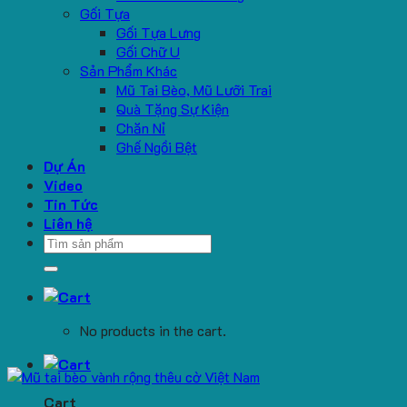
Gối Tựa
Gối Tựa Lưng
Gối Chữ U
Sản Phẩm Khác
Mũ Tai Bèo, Mũ Lưỡi Trai
Quà Tặng Sự Kiện
Chăn Nỉ
Ghế Ngồi Bệt
Dự Án
Video
Tin Tức
Liên hệ
Search
for:
No products in the cart.
Cart