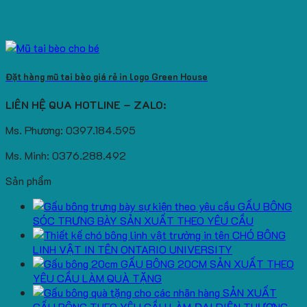
Đặt hàng mũ tai bèo giá rẻ in logo Green House
LIÊN HỆ QUA HOTLINE – ZALO:
Ms. Phương: 0397.184.595
Ms. Minh: 0376.288.492
Sản phẩm
GẤU BÔNG
SÓC TRƯNG BÀY SẢN XUẤT THEO YÊU CẦU
CHÓ BÔNG
LINH VẬT IN TÊN ONTARIO UNIVERSITY
GẤU BÔNG 20CM SẢN XUẤT THEO
YÊU CẦU LÀM QUÀ TẶNG
SẢN XUẤT
GẤU BÔNG THEO YÊU CẦU LÀM ĐẠI DIỆN THƯƠNG