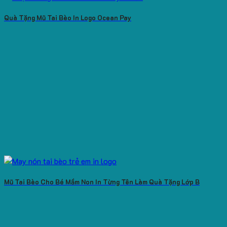
Quà Tặng Mũ Tai Bèo In Logo Ocean Pay
Mũ Tai Bèo Cho Bé Mầm Non In Từng Tên Làm Quà Tặng Lớp B