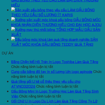
HIỆU
LÀM GẤU BÔNG
THEO YÊU CẦU SỐ LƯỢNG ÍT KARIS
GẤU BÔNG MÓC
KHOÁ NHẬN DIỆN THƯƠNG HIỆU CHO ĐẠI HỌC AJOU
TỔNG HỢP MẪU GẤU SẢN
XUẤT
SẢN
XUẤT MÓC KHÓA GẤU BÔNG TEDDY QUÀ TẶNG
DỰ ÁN
Băng Chặn Mồ Hô Trán In Logo Toshiba Làm Quà Tặng
ở
Chức năng bình luận bị tắt
Băng
Cung cấp băng đô tay in số lượng lớn logo aginode
Chức
ở
Chặn
năng bình luận bị tắt
Cung
Mồ
Quà tặng gối U kê cổ thêu theo yêu cầu cho
cấp
Hô
ở
ATVNCG2026
Chức năng bình luận bị tắt
băng
Trán
Quà
Gấu Bông Mini In Logo Trường Học Làm Quà Tặng Sinh
đô
In
ở
tặng
Viên
Chức năng bình luận bị tắt
tay
Logo
Gấu
gối
Gối Chữ U In Logo Du Lịch Làm Quà Tặng Công Ty Lữ