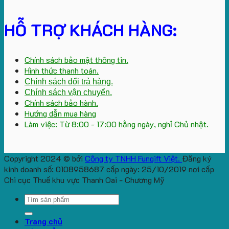
HỖ TRỢ KHÁCH HÀNG:
Chính sách bảo mật thông tin.
Hình thức thanh toán.
Chính sách đổi trả hàng.
Chính sách vận chuyển.
Chính sách bảo hành.
Hướng dẫn mua hàng
Làm việc: Từ 8:00 - 17:00 hằng ngày, nghỉ Chủ nhật.
Copyright 2024 © bởi
Công ty TNHH Fungift Việt.
Đăng ký
kinh doanh số: 0108958687 cấp ngày: 25/10/2019 nơi cấp
Chi cục Thuế khu vực Thanh Oai - Chương Mỹ
Search
for:
Trang chủ