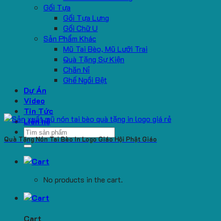
Gối Tựa
Gối Tựa Lưng
Gối Chữ U
Sản Phẩm Khác
Mũ Tai Bèo, Mũ Lưỡi Trai
Quà Tặng Sự Kiện
Chăn Nỉ
Ghế Ngồi Bệt
Dự Án
Video
Tin Tức
Liên hệ
Search
Quà Tặng Nón Tai Bèo In Logo Giáo Hội Phật Giáo
for:
No products in the cart.
Cart