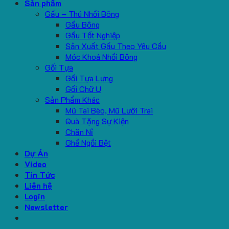
Sản phẩm
Gấu – Thú Nhồi Bông
Gấu Bông
Gấu Tốt Nghiệp
Sản Xuất Gấu Theo Yêu Cầu
Móc Khoá Nhồi Bông
Gối Tựa
Gối Tựa Lưng
Gối Chữ U
Sản Phẩm Khác
Mũ Tai Bèo, Mũ Lưỡi Trai
Quà Tặng Sự Kiện
Chăn Nỉ
Ghế Ngồi Bệt
Dự Án
Video
Tin Tức
Liên hệ
Login
Newsletter