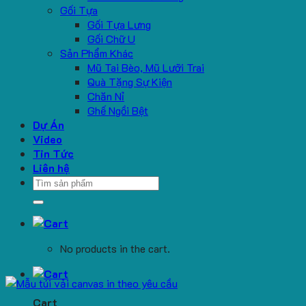
Gối Tựa
Gối Tựa Lưng
Gối Chữ U
Sản Phẩm Khác
Mũ Tai Bèo, Mũ Lưỡi Trai
Quà Tặng Sự Kiện
Chăn Nỉ
Ghế Ngồi Bệt
Dự Án
Video
Tin Tức
Liên hệ
Search
for:
No products in the cart.
Cart