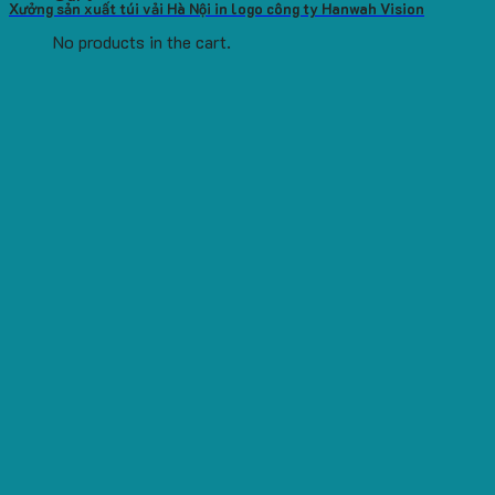
Xưởng sản xuất túi vải Hà Nội in logo công ty Hanwah Vision
No products in the cart.