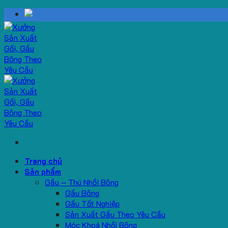
Skip
to
content
Trang chủ
Sản phẩm
Gấu – Thú Nhồi Bông
Gấu Bông
Gấu Tốt Nghiệp
Sản Xuất Gấu Theo Yêu Cầu
Móc Khoá Nhồi Bông