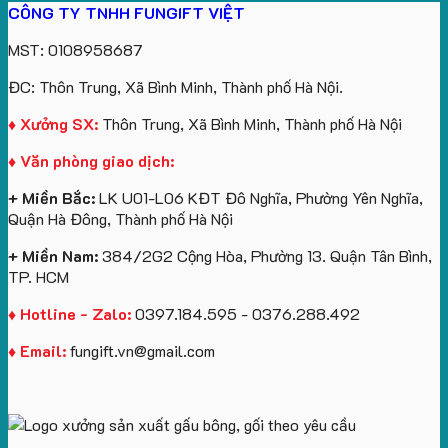
CÔNG TY TNHH FUNGIFT VIỆT
bông
tựa
in
Tặng
Làm
ATVNCG2026
kèm
ô
số
Sinh
Quà
MST: 0108958687
túi
tô
lượng
Viên
Tặng
giấy
số
lớn
Công
ĐC: Thôn Trung, Xã Bình Minh, Thành phố Hà Nội.
in
lượng
logo
Ty
logo
lớn
Trung
Lữ
♦ Xưởng SX:
Thôn Trung, Xã Bình Minh, Thành phố Hà Nội
Vinhomes
in
tâm
Hành
♦ Văn phòng giao dịch:
Royal
ấn
KEO
Island
logo
+ Miền Bắc:
LK U01-L06 KĐT Đô Nghĩa, Phường Yên Nghĩa,
theo
Quận Hà Đông, Thành phố Hà Nội
yêu
cầu
+ Miền Nam:
384/2G2 Cộng Hòa, Phường 13. Quận Tân Bình,
TP. HCM
♦ Hotline - Zalo:
0397.184.595 - 0376.288.492
♦ Email:
fungift.vn@gmail.com