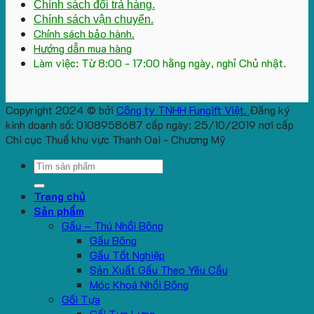
Chính sách đổi trả hàng.
Chính sách vận chuyển.
Chính sách bảo hành.
Hướng dẫn mua hàng
Làm việc: Từ 8:00 - 17:00 hằng ngày, nghỉ Chủ nhật.
Copyright 2024 © bởi
Công ty TNHH Fungift Việt.
Đăng ký
kinh doanh số: 0108958687 cấp ngày: 25/10/2019 nơi cấp
Chi cục Thuế khu vực Thanh Oai - Chương Mỹ
Search
for:
Trang chủ
Sản phẩm
Gấu – Thú Nhồi Bông
Gấu Bông
Gấu Tốt Nghiệp
Sản Xuất Gấu Theo Yêu Cầu
Móc Khoá Nhồi Bông
Gối Tựa
Gối Tựa Lưng