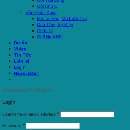
Gối Chữ U
Sản Phẩm Khác
Mũ Tai Bèo, Mũ Lưỡi Trai
Quà Tặng Sự Kiện
Chăn Nỉ
Ghế Ngồi Bệt
Dự Án
Video
Tin Tức
Liên hệ
Login
Newsletter
Developed by
Tiepthitute
Login
Username or email address
*
Password
*