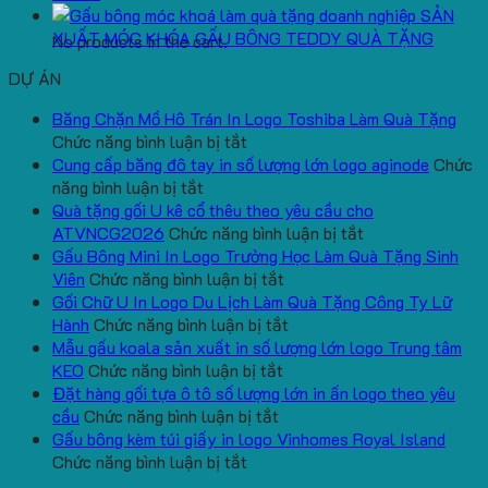
SẢN
XUẤT MÓC KHÓA GẤU BÔNG TEDDY QUÀ TẶNG
No products in the cart.
DỰ ÁN
Băng Chặn Mồ Hô Trán In Logo Toshiba Làm Quà Tặng
ở
Chức năng bình luận bị tắt
Băng
Cung cấp băng đô tay in số lượng lớn logo aginode
Chức
ở
Chặn
năng bình luận bị tắt
Cung
Mồ
Quà tặng gối U kê cổ thêu theo yêu cầu cho
cấp
Hô
ở
ATVNCG2026
Chức năng bình luận bị tắt
băng
Trán
Quà
Gấu Bông Mini In Logo Trường Học Làm Quà Tặng Sinh
đô
In
ở
tặng
Viên
Chức năng bình luận bị tắt
tay
Logo
Gấu
gối
Gối Chữ U In Logo Du Lịch Làm Quà Tặng Công Ty Lữ
in
Toshiba
Bông
ở
U
Hành
Chức năng bình luận bị tắt
số
Làm
Mini
Gối
kê
Mẫu gấu koala sản xuất in số lượng lớn logo Trung tâm
lượng
Quà
ở
In
Chữ
cổ
KEO
Chức năng bình luận bị tắt
lớn
Tặng
Mẫu
Logo
U
thêu
Đặt hàng gối tựa ô tô số lượng lớn in ấn logo theo yêu
logo
ở
gấu
Trường
In
theo
cầu
Chức năng bình luận bị tắt
aginode
Đặt
koala
Học
Logo
yêu
Gấu bông kèm túi giấy in logo Vinhomes Royal Island
ở
hàng
sản
Làm
Du
cầu
Chức năng bình luận bị tắt
Gấu
gối
xuất
Quà
Lịch
cho