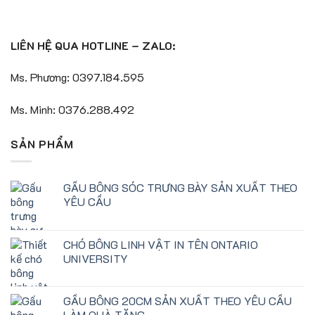
LIÊN HỆ QUA HOTLINE – ZALO:
Ms. Phương: 0397.184.595
Ms. Minh: 0376.288.492
SẢN PHẨM
GẤU BÔNG SÓC TRƯNG BÀY SẢN XUẤT THEO
YÊU CẦU
CHÓ BÔNG LINH VẬT IN TÊN ONTARIO
UNIVERSITY
GẤU BÔNG 20CM SẢN XUẤT THEO YÊU CẦU
LÀM QUÀ TẶNG