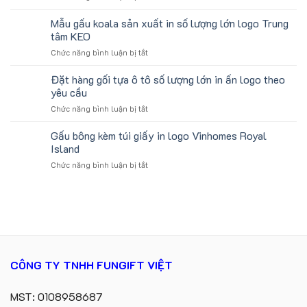
Gối
Trường
cho
Chữ
Mẫu gấu koala sản xuất in số lượng lớn logo Trung
Học
ATVNCG2026
U
Làm
tâm KEO
In
Quà
ở
Chức năng bình luận bị tắt
Logo
Tặng
Mẫu
Du
Sinh
gấu
Đặt hàng gối tựa ô tô số lượng lớn in ấn logo theo
Lịch
Viên
koala
Làm
yêu cầu
sản
Quà
ở
Chức năng bình luận bị tắt
xuất
Tặng
Đặt
in
Công
hàng
Gấu bông kèm túi giấy in logo Vinhomes Royal
số
Ty
gối
lượng
Island
Lữ
tựa
lớn
Hành
ở
Chức năng bình luận bị tắt
ô
logo
Gấu
tô
Trung
bông
số
tâm
kèm
lượng
KEO
túi
lớn
giấy
in
in
ấn
logo
logo
Vinhomes
theo
CÔNG TY TNHH FUNGIFT VIỆT
Royal
yêu
Island
cầu
MST: 0108958687