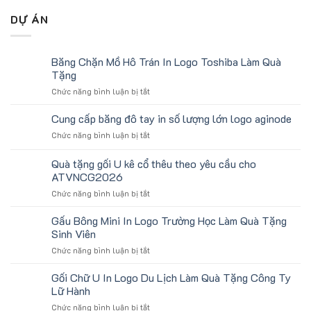
DỰ ÁN
Băng Chặn Mồ Hô Trán In Logo Toshiba Làm Quà
Tặng
ở
Chức năng bình luận bị tắt
Băng
Chặn
Cung cấp băng đô tay in số lượng lớn logo aginode
Mồ
ở
Chức năng bình luận bị tắt
Hô
Cung
Trán
cấp
Quà tặng gối U kê cổ thêu theo yêu cầu cho
In
băng
Logo
ATVNCG2026
đô
Toshiba
ở
Chức năng bình luận bị tắt
tay
Làm
Quà
in
Quà
tặng
số
Gấu Bông Mini In Logo Trường Học Làm Quà Tặng
Tặng
gối
lượng
Sinh Viên
U
lớn
ở
Chức năng bình luận bị tắt
kê
logo
Gấu
cổ
aginode
Bông
Gối Chữ U In Logo Du Lịch Làm Quà Tặng Công Ty
thêu
Mini
theo
Lữ Hành
In
yêu
ở
Chức năng bình luận bị tắt
Logo
cầu