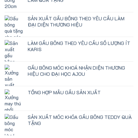
SẢN XUẤT GẤU BÔNG THEO YÊU CẦU LÀM
ĐẠI DIỆN THƯƠNG HIỆU
LÀM GẤU BÔNG THEO YÊU CẦU SỐ LƯỢNG ÍT
KARIS
GẤU BÔNG MÓC KHOÁ NHẬN DIỆN THƯƠNG
HIỆU CHO ĐẠI HỌC AJOU
TỔNG HỢP MẪU GẤU SẢN XUẤT
SẢN XUẤT MÓC KHÓA GẤU BÔNG TEDDY QUÀ
TẶNG