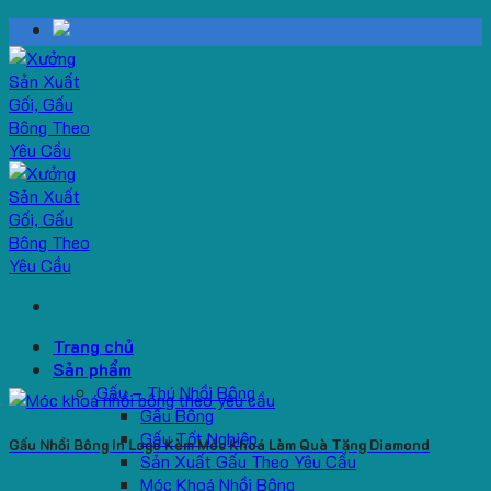
Skip
to
content
Trang chủ
Sản phẩm
Gấu – Thú Nhồi Bông
Gấu Bông
Gấu Tốt Nghiệp
Gấu Nhồi Bông In Logo Kèm Móc Khoá Làm Quà Tặng Diamond
Sản Xuất Gấu Theo Yêu Cầu
Móc Khoá Nhồi Bông