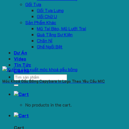
Gối Tựa
Gối Tựa Lưng
Gối Chữ U
Sản Phẩm Khác
Mũ Tai Bèo, Mũ Lưỡi Trai
Quà Tặng Sự Kiện
Chăn Nỉ
Ghế Ngồi Bệt
Dự Án
Video
Tin Tức
Liên hệ
Search
Móc Khoá Gấu Bông Capybara In Logo Theo Yêu Cầu MIC
for:
No products in the cart.
Cart