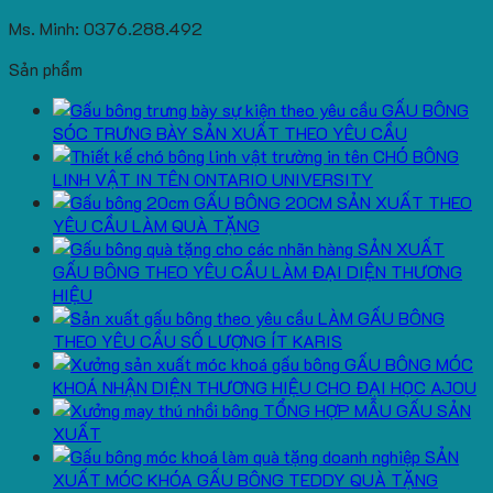
Ms. Minh: 0376.288.492
Sản phẩm
GẤU BÔNG
SÓC TRƯNG BÀY SẢN XUẤT THEO YÊU CẦU
CHÓ BÔNG
LINH VẬT IN TÊN ONTARIO UNIVERSITY
GẤU BÔNG 20CM SẢN XUẤT THEO
YÊU CẦU LÀM QUÀ TẶNG
SẢN XUẤT
GẤU BÔNG THEO YÊU CẦU LÀM ĐẠI DIỆN THƯƠNG
HIỆU
LÀM GẤU BÔNG
THEO YÊU CẦU SỐ LƯỢNG ÍT KARIS
GẤU BÔNG MÓC
KHOÁ NHẬN DIỆN THƯƠNG HIỆU CHO ĐẠI HỌC AJOU
TỔNG HỢP MẪU GẤU SẢN
XUẤT
SẢN
XUẤT MÓC KHÓA GẤU BÔNG TEDDY QUÀ TẶNG