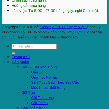
Chính sách bảo hành.
Hướng dẫn mua hàng
Làm việc: Từ 8:00 - 17:00 hằng ngày, nghỉ Chủ nhật.
Copyright 2024 © bởi
Công ty TNHH Fungift Việt.
Đăng ký
kinh doanh số: 0108958687 cấp ngày: 25/10/2019 nơi cấp
Chi cục Thuế khu vực Thanh Oai - Chương Mỹ
Search
for:
Trang chủ
Sản phẩm
Gấu – Thú Nhồi Bông
Gấu Bông
Gấu Tốt Nghiệp
Sản Xuất Gấu Theo Yêu Cầu
Móc Khoá Nhồi Bông
Gối Tựa
Gối Tựa Lưng
Gối Chữ U
Sản Phẩm Khác