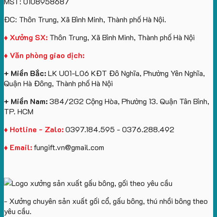
MST: 0108958687
túi
tô
lượng
Viên
Tặng
giấy
số
lớn
Công
ĐC: Thôn Trung, Xã Bình Minh, Thành phố Hà Nội.
in
lượng
logo
Ty
logo
lớn
Trung
Lữ
♦ Xưởng SX:
Thôn Trung, Xã Bình Minh, Thành phố Hà Nội
Vinhomes
in
tâm
Hành
♦ Văn phòng giao dịch:
Royal
ấn
KEO
Island
logo
+ Miền Bắc:
LK U01-L06 KĐT Đô Nghĩa, Phường Yên Nghĩa,
theo
Quận Hà Đông, Thành phố Hà Nội
yêu
cầu
+ Miền Nam:
384/2G2 Cộng Hòa, Phường 13. Quận Tân Bình,
TP. HCM
♦ Hotline - Zalo:
0397.184.595 - 0376.288.492
♦ Email:
fungift.vn@gmail.com
- Xưởng chuyên sản xuất gối cổ, gấu bông, thú nhồi bông theo
yêu cầu.