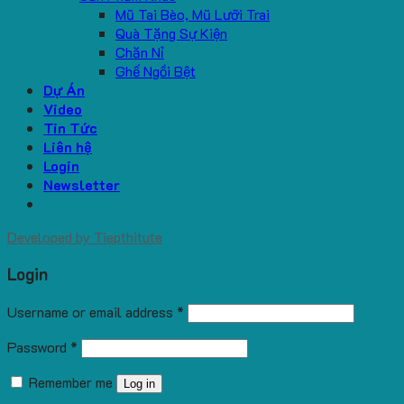
Mũ Tai Bèo, Mũ Lưỡi Trai
Quà Tặng Sự Kiện
Chăn Nỉ
Ghế Ngồi Bệt
Dự Án
Video
Tin Tức
Liên hệ
Login
Newsletter
Developed by
Tiepthitute
Login
Username or email address
*
Password
*
Remember me
Log in