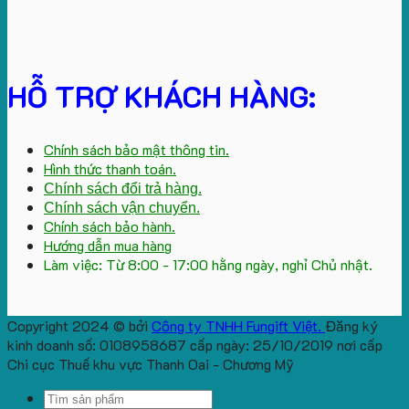
HỖ TRỢ KHÁCH HÀNG:
Chính sách bảo mật thông tin.
Hình thức thanh toán.
Chính sách đổi trả hàng.
Chính sách vận chuyển.
Chính sách bảo hành.
Hướng dẫn mua hàng
Làm việc: Từ 8:00 - 17:00 hằng ngày, nghỉ Chủ nhật.
Copyright 2024 © bởi
Công ty TNHH Fungift Việt.
Đăng ký
kinh doanh số: 0108958687 cấp ngày: 25/10/2019 nơi cấp
Chi cục Thuế khu vực Thanh Oai - Chương Mỹ
Search