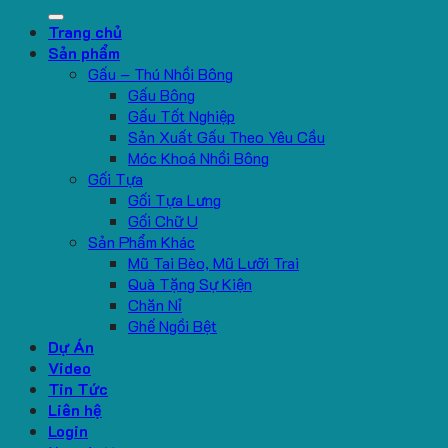
for:
Trang chủ
Sản phẩm
Gấu – Thú Nhồi Bông
Gấu Bông
Gấu Tốt Nghiệp
Sản Xuất Gấu Theo Yêu Cầu
Móc Khoá Nhồi Bông
Gối Tựa
Gối Tựa Lưng
Gối Chữ U
Sản Phẩm Khác
Mũ Tai Bèo, Mũ Lưỡi Trai
Quà Tặng Sự Kiện
Chăn Nỉ
Ghế Ngồi Bệt
Dự Án
Video
Tin Tức
Liên hệ
Login