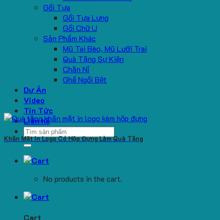
Gối Tựa
Gối Tựa Lưng
Gối Chữ U
Sản Phẩm Khác
Mũ Tai Bèo, Mũ Lưỡi Trai
Quà Tặng Sự Kiện
Chăn Nỉ
Ghế Ngồi Bệt
Dự Án
Video
Tin Tức
Liên hệ
Search
Khăn Mặt In Logo Có Hộp Đựng Làm Quà Tặng
for:
No products in the cart.
Cart