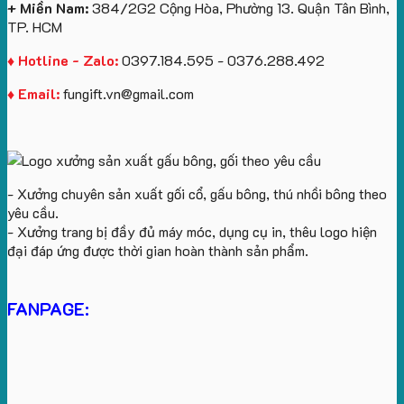
cầu
+ Miền Nam:
384/2G2 Cộng Hòa, Phường 13. Quận Tân Bình,
TP. HCM
♦ Hotline - Zalo:
0397.184.595 - 0376.288.492
♦ Email:
fungift.vn@gmail.com
- Xưởng chuyên sản xuất gối cổ, gấu bông, thú nhồi bông theo
yêu cầu.
- Xưởng trang bị đầy đủ máy móc, dụng cụ in, thêu logo hiện
đại đáp ứng được thời gian hoàn thành sản phẩm.
FANPAGE: