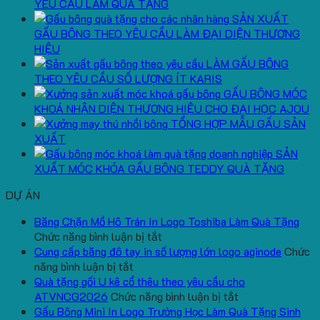
YÊU CẦU LÀM QUÀ TẶNG
SẢN XUẤT
GẤU BÔNG THEO YÊU CẦU LÀM ĐẠI DIỆN THƯƠNG
HIỆU
LÀM GẤU BÔNG
THEO YÊU CẦU SỐ LƯỢNG ÍT KARIS
GẤU BÔNG MÓC
KHOÁ NHẬN DIỆN THƯƠNG HIỆU CHO ĐẠI HỌC AJOU
TỔNG HỢP MẪU GẤU SẢN
XUẤT
SẢN
XUẤT MÓC KHÓA GẤU BÔNG TEDDY QUÀ TẶNG
DỰ ÁN
Băng Chặn Mồ Hô Trán In Logo Toshiba Làm Quà Tặng
ở
Chức năng bình luận bị tắt
Băng
Cung cấp băng đô tay in số lượng lớn logo aginode
Chức
ở
Chặn
năng bình luận bị tắt
Cung
Mồ
Quà tặng gối U kê cổ thêu theo yêu cầu cho
cấp
Hô
ở
ATVNCG2026
Chức năng bình luận bị tắt
băng
Trán
Quà
Gấu Bông Mini In Logo Trường Học Làm Quà Tặng Sinh