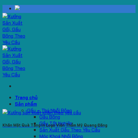
Skip
to
content
Trang chủ
Sản phẩm
Gấu – Thú Nhồi Bông
Gấu Bông
Gấu Tốt Nghiệp
Khăn Mặt Quà Tặng In Logo Viện Thẩm Mỹ Quang Đăng
Sản Xuất Gấu Theo Yêu Cầu
Móc Khoá Nhồi Bông