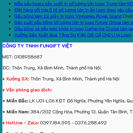
Mẫu gấu koala sản xuất in số lượng lớn logo Trung tâm K
Đặt hàng gối tựa ô tô số lượng lớn in ấn logo theo yêu cầu
Gấu bông kèm túi giấy in logo Vinhomes Royal Island
Chức 
Sản xuất gấu bông số lượng lớn in logo Future Group làm 
Gấu bông và gấu móc khóa in logo Catherine Cruise làm q
Xưởng Sản Xuất Quà Tặng Sự Kiện Gối Cổ Chữ U In Logo
CÔNG TY TNHH FUNGIFT VIỆT
MST: 0108958687
ĐC: Thôn Trung, Xã Bình Minh, Thành phố Hà Nội.
♦ Xưởng SX:
Thôn Trung, Xã Bình Minh, Thành phố Hà Nội
♦ Văn phòng giao dịch:
+ Miền Bắc:
LK U01-L06 KĐT Đô Nghĩa, Phường Yên Nghĩa, Quậ
+ Miền Nam:
384/2G2 Cộng Hòa, Phường 13. Quận Tân Bình, 
♦ Hotline - Zalo:
0397.184.595 - 0376.288.492