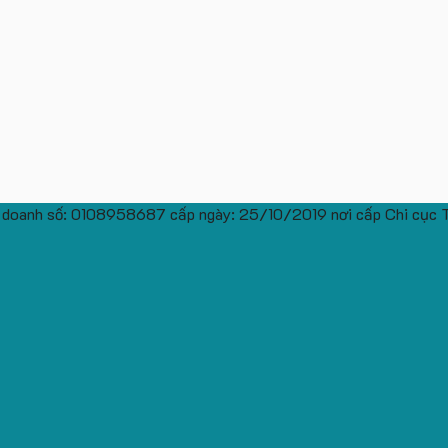
 doanh số: 0108958687 cấp ngày: 25/10/2019 nơi cấp Chi cục 