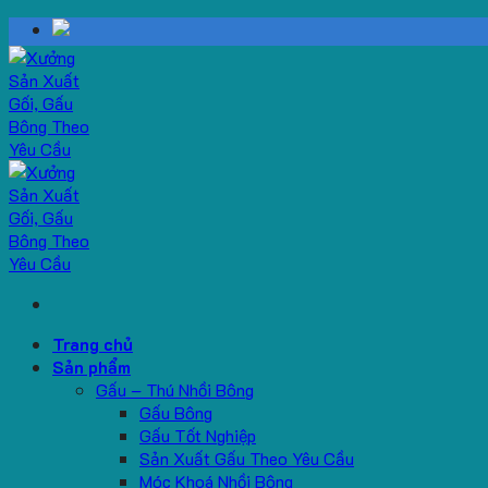
Skip
to
content
Trang chủ
Sản phẩm
Gấu – Thú Nhồi Bông
Gấu Bông
Gấu Tốt Nghiệp
Sản Xuất Gấu Theo Yêu Cầu
Móc Khoá Nhồi Bông