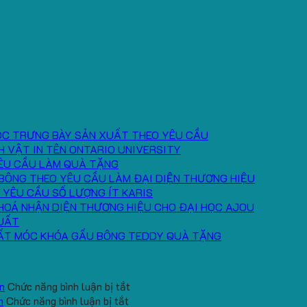
ÓC TRƯNG BÀY SẢN XUẤT THEO YÊU CẦU
H VẬT IN TÊN ONTARIO UNIVERSITY
ÊU CẦU LÀM QUÀ TẶNG
BÔNG THEO YÊU CẦU LÀM ĐẠI DIỆN THƯƠNG HIỆU
 YÊU CẦU SỐ LƯỢNG ÍT KARIS
HOÁ NHẬN DIỆN THƯƠNG HIỆU CHO ĐẠI HỌC AJOU
UẤT
ẤT MÓC KHÓA GẤU BÔNG TEDDY QUÀ TẶNG
ở
n
Chức năng bình luận bị tắt
ở
Gấu
h
Chức năng bình luận bị tắt