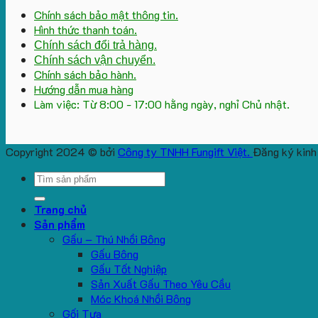
Chính sách bảo mật thông tin.
Hình thức thanh toán.
Chính sách đổi trả hàng.
Chính sách vận chuyển.
Chính sách bảo hành.
Hướng dẫn mua hàng
Làm việc: Từ 8:00 - 17:00 hằng ngày, nghỉ Chủ nhật.
Copyright 2024 © bởi
Công ty TNHH Fungift Việt.
Đăng ký kinh
Search
for:
Trang chủ
Sản phẩm
Gấu – Thú Nhồi Bông
Gấu Bông
Gấu Tốt Nghiệp
Sản Xuất Gấu Theo Yêu Cầu
Móc Khoá Nhồi Bông
Gối Tựa