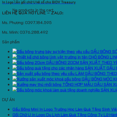
In logo lên gối chữ U kê cổ cho BIDV Treasury
No products in the cart.
LIÊN HỆ QUA HOTLINE – ZALO:
Ms. Phương: 0397.184.595
Ms. Minh: 0376.288.492
Sản phẩm
GẤU BÔNG S
CHÓ BÔNG LIN
GẤU BÔNG 20CM SẢN XUẤT THEO Y
SẢN XUẤT GẤU 
LÀM GẤU BÔNG THEO
GẤU BÔNG MÓC K
TỔNG HỢP MẪU GẤU SẢN X
SẢN XU
DỰ ÁN
Gấu Bông Mini In Logo Trường Học Làm Quà Tặng Sinh Viê
Gối Chữ U In Logo Du Lịch Làm Quà Tặng Công Ty Lữ Hàn