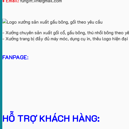
♦ Email:
fungift.vn@gmail.com
- Xưởng chuyên sản xuất gối cổ, gấu bông, thú nhồi bông theo y
- Xưởng trang bị đầy đủ máy móc, dụng cụ in, thêu logo hiện đạ
FANPAGE:
HỖ TRỢ KHÁCH HÀNG: