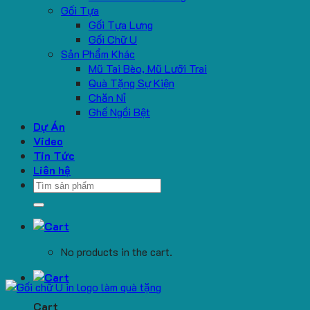
Gối Tựa
Gối Tựa Lưng
Gối Chữ U
Sản Phẩm Khác
Mũ Tai Bèo, Mũ Lưỡi Trai
Quà Tặng Sự Kiện
Chăn Nỉ
Ghế Ngồi Bệt
Dự Án
Video
Tin Tức
Liên hệ
Search
for:
No products in the cart.
Cart