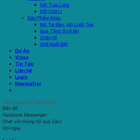
Gối Tựa Lưng
Gối Chữ U
Sản Phẩm Khác
Mũ Tai Bèo, Mũ Lưỡi Trai
Quà Tặng Sự Kiện
Chăn Nỉ
Ghế Ngồi Bệt
Dự Án
Video
Tin Tức
Liên hệ
Login
Newsletter
Developed by
Tiepthitute
Bản đồ
Facebook Messenger
Chat với chúng tôi qua Zalo
Gọi ngay