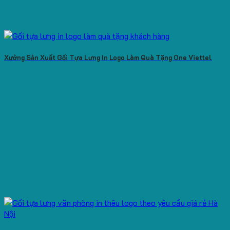
Xưởng Sản Xuất Gối Tựa Lưng In Logo Làm Quà Tặng One Viettel