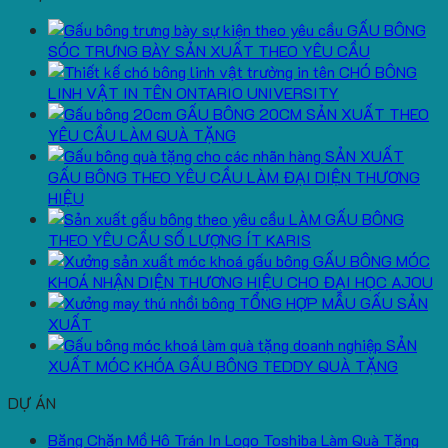
GẤU BÔNG
SÓC TRƯNG BÀY SẢN XUẤT THEO YÊU CẦU
CHÓ BÔNG
LINH VẬT IN TÊN ONTARIO UNIVERSITY
GẤU BÔNG 20CM SẢN XUẤT THEO
YÊU CẦU LÀM QUÀ TẶNG
SẢN XUẤT
GẤU BÔNG THEO YÊU CẦU LÀM ĐẠI DIỆN THƯƠNG
HIỆU
LÀM GẤU BÔNG
THEO YÊU CẦU SỐ LƯỢNG ÍT KARIS
GẤU BÔNG MÓC
KHOÁ NHẬN DIỆN THƯƠNG HIỆU CHO ĐẠI HỌC AJOU
TỔNG HỢP MẪU GẤU SẢN
XUẤT
SẢN
XUẤT MÓC KHÓA GẤU BÔNG TEDDY QUÀ TẶNG
DỰ ÁN
Băng Chặn Mồ Hô Trán In Logo Toshiba Làm Quà Tặng