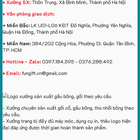
logo
lớn
Trung
Lữ
♦ Xưởng SX:
Thôn Trung, Xã Bình Minh, Thành phố Hà Nội
Vinhomes
in
tâm
Hành
♦ Văn phòng giao dịch:
Royal
ấn
KEO
Island
logo
+ Miền Bắc:
LK U01-L06 KĐT Đô Nghĩa, Phường Yên Nghĩa,
theo
Quận Hà Đông, Thành phố Hà Nội
yêu
cầu
+ Miền Nam:
384/2G2 Cộng Hòa, Phường 13. Quận Tân Bình,
TP. HCM
♦ Hotline - Zalo:
0397.184.595 - 0376.288.492
♦ Email:
fungift.vn@gmail.com
- Xưởng chuyên sản xuất gối cổ, gấu bông, thú nhồi bông theo
yêu cầu.
- Xưởng trang bị đầy đủ máy móc, dụng cụ in, thêu logo hiện
đại đáp ứng được thời gian hoàn thành sản phẩm.