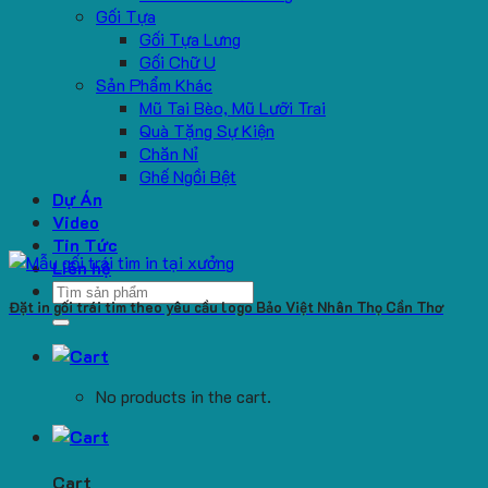
Gối Tựa
Gối Tựa Lưng
Gối Chữ U
Sản Phẩm Khác
Mũ Tai Bèo, Mũ Lưỡi Trai
Quà Tặng Sự Kiện
Chăn Nỉ
Ghế Ngồi Bệt
Dự Án
Video
Tin Tức
Liên hệ
Search
Đặt in gối trái tim theo yêu cầu logo Bảo Việt Nhân Thọ Cần Thơ
for:
No products in the cart.
Cart