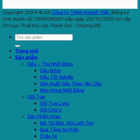
Copyright 2024 © bởi
Công ty TNHH Fungift Việt.
Đăng ký
kinh doanh số: 0108958687 cấp ngày: 25/10/2019 nơi cấp
Chi cục Thuế khu vực Thanh Oai - Chương Mỹ
Search
for:
Trang chủ
Sản phẩm
Gấu – Thú Nhồi Bông
Gấu Bông
Gấu Tốt Nghiệp
Sản Xuất Gấu Theo Yêu Cầu
Móc Khoá Nhồi Bông
Gối Tựa
Gối Tựa Lưng
Gối Chữ U
Sản Phẩm Khác
Mũ Tai Bèo, Mũ Lưỡi Trai
Quà Tặng Sự Kiện
Chăn Nỉ