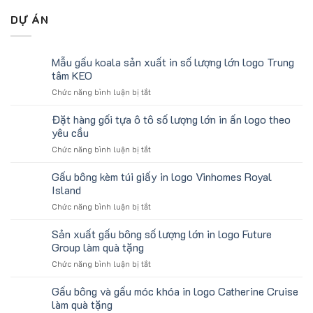
DỰ ÁN
Mẫu gấu koala sản xuất in số lượng lớn logo Trung
tâm KEO
ở
Chức năng bình luận bị tắt
Mẫu
gấu
Đặt hàng gối tựa ô tô số lượng lớn in ấn logo theo
koala
yêu cầu
sản
ở
Chức năng bình luận bị tắt
xuất
Đặt
in
hàng
Gấu bông kèm túi giấy in logo Vinhomes Royal
số
gối
lượng
Island
tựa
lớn
ở
Chức năng bình luận bị tắt
ô
logo
Gấu
tô
Trung
bông
Sản xuất gấu bông số lượng lớn in logo Future
số
tâm
kèm
lượng
Group làm quà tặng
KEO
túi
lớn
ở
Chức năng bình luận bị tắt
giấy
in
Sản
in
ấn
xuất
Gấu bông và gấu móc khóa in logo Catherine Cruise
logo
logo
gấu
Vinhomes
làm quà tặng
theo
bông
Royal