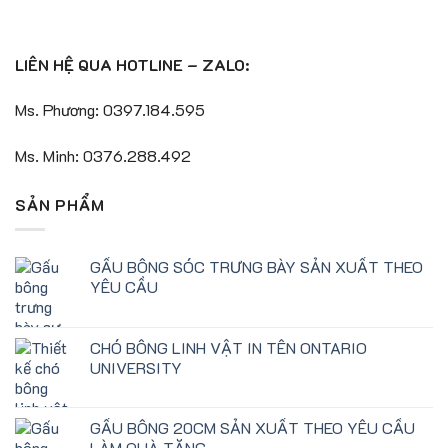
LIÊN HỆ QUA HOTLINE – ZALO:
Ms. Phương: 0397.184.595
Ms. Minh: 0376.288.492
SẢN PHẨM
GẤU BÔNG SÓC TRƯNG BÀY SẢN XUẤT THEO
YÊU CẦU
CHÓ BÔNG LINH VẬT IN TÊN ONTARIO
UNIVERSITY
GẤU BÔNG 20CM SẢN XUẤT THEO YÊU CẦU
LÀM QUÀ TẶNG