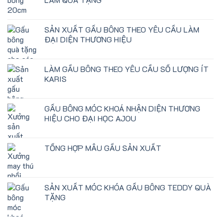
SẢN XUẤT GẤU BÔNG THEO YÊU CẦU LÀM
ĐẠI DIỆN THƯƠNG HIỆU
LÀM GẤU BÔNG THEO YÊU CẦU SỐ LƯỢNG ÍT
KARIS
GẤU BÔNG MÓC KHOÁ NHẬN DIỆN THƯƠNG
HIỆU CHO ĐẠI HỌC AJOU
TỔNG HỢP MẪU GẤU SẢN XUẤT
SẢN XUẤT MÓC KHÓA GẤU BÔNG TEDDY QUÀ
TẶNG