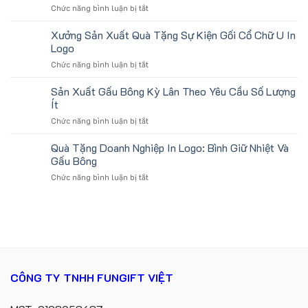
yêu
ở
Chức năng bình luận bị tắt
số
Island
cầu
Gấu
lượng
bông
Xưởng Sản Xuất Quà Tặng Sự Kiện Gối Cổ Chữ U In
lớn
và
in
Logo
gấu
logo
ở
Chức năng bình luận bị tắt
móc
Future
Xưởng
khóa
Group
Sản
Sản Xuất Gấu Bông Kỳ Lân Theo Yêu Cầu Số Lượng
in
làm
Xuất
logo
Ít
quà
Quà
Catherine
tặng
ở
Chức năng bình luận bị tắt
Tặng
Cruise
Sản
Sự
làm
Xuất
Quà Tặng Doanh Nghiệp In Logo: Bình Giữ Nhiệt Và
Kiện
quà
Gấu
Gối
Gấu Bông
tặng
Bông
Cổ
ở
Chức năng bình luận bị tắt
Kỳ
Chữ
Quà
Lân
U
Tặng
Theo
In
Doanh
Yêu
Logo
Nghiệp
Cầu
In
Số
Logo:
Lượng
Bình
Ít
Giữ
CÔNG TY TNHH FUNGIFT VIỆT
Nhiệt
Và
Gấu