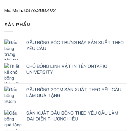
Ms. Minh: 0376.288.492
SẢN PHẨM
GẤU BÔNG SÓC TRƯNG BÀY SẢN XUẤT THEO
YÊU CẦU
CHÓ BÔNG LINH VẬT IN TÊN ONTARIO
UNIVERSITY
GẤU BÔNG 20CM SẢN XUẤT THEO YÊU CẦU
LÀM QUÀ TẶNG
SẢN XUẤT GẤU BÔNG THEO YÊU CẦU LÀM
ĐẠI DIỆN THƯƠNG HIỆU