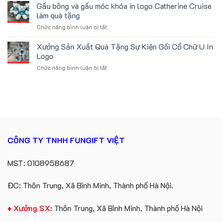
xuất
Gấu bông và gấu móc khóa in logo Catherine Cruise
logo
logo
gấu
Vinhomes
làm quà tặng
theo
bông
Royal
yêu
ở
Chức năng bình luận bị tắt
số
Island
cầu
Gấu
lượng
bông
Xưởng Sản Xuất Quà Tặng Sự Kiện Gối Cổ Chữ U In
lớn
và
in
Logo
gấu
logo
ở
Chức năng bình luận bị tắt
móc
Future
Xưởng
khóa
Group
Sản
in
làm
Xuất
logo
quà
Quà
Catherine
tặng
Tặng
Cruise
Sự
làm
Kiện
quà
Gối
tặng
CÔNG TY TNHH FUNGIFT VIỆT
Cổ
Chữ
U
MST: 0108958687
In
Logo
ĐC: Thôn Trung, Xã Bình Minh, Thành phố Hà Nội.
♦ Xưởng SX:
Thôn Trung, Xã Bình Minh, Thành phố Hà Nội