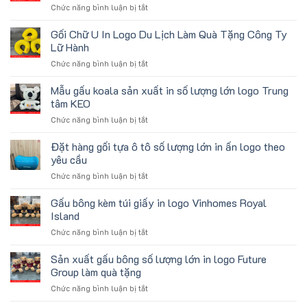
ở
Chức năng bình luận bị tắt
Gấu
Bông
Gối Chữ U In Logo Du Lịch Làm Quà Tặng Công Ty
Mini
Lữ Hành
In
ở
Chức năng bình luận bị tắt
Logo
Gối
Trường
Chữ
Mẫu gấu koala sản xuất in số lượng lớn logo Trung
Học
U
Làm
tâm KEO
In
Quà
ở
Chức năng bình luận bị tắt
Logo
Tặng
Mẫu
Du
Sinh
gấu
Đặt hàng gối tựa ô tô số lượng lớn in ấn logo theo
Lịch
Viên
koala
Làm
yêu cầu
sản
Quà
ở
Chức năng bình luận bị tắt
xuất
Tặng
Đặt
in
Công
hàng
Gấu bông kèm túi giấy in logo Vinhomes Royal
số
Ty
gối
lượng
Island
Lữ
tựa
lớn
Hành
ở
Chức năng bình luận bị tắt
ô
logo
Gấu
tô
Trung
bông
Sản xuất gấu bông số lượng lớn in logo Future
số
tâm
kèm
lượng
Group làm quà tặng
KEO
túi
lớn
ở
Chức năng bình luận bị tắt
giấy
in
Sản
in
ấn