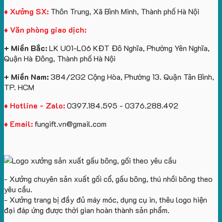
logo
lớn
Trung
Lữ
♦ Xưởng SX:
Thôn Trung, Xã Bình Minh, Thành phố Hà Nội
Vinhomes
in
tâm
Hành
♦ Văn phòng giao dịch:
Royal
ấn
KEO
Island
logo
+ Miền Bắc:
LK U01-L06 KĐT Đô Nghĩa, Phường Yên Nghĩa,
theo
Quận Hà Đông, Thành phố Hà Nội
yêu
cầu
+ Miền Nam:
384/2G2 Cộng Hòa, Phường 13. Quận Tân Bình,
TP. HCM
♦ Hotline - Zalo:
0397.184.595 - 0376.288.492
♦ Email:
fungift.vn@gmail.com
- Xưởng chuyên sản xuất gối cổ, gấu bông, thú nhồi bông theo
yêu cầu.
- Xưởng trang bị đầy đủ máy móc, dụng cụ in, thêu logo hiện
đại đáp ứng được thời gian hoàn thành sản phẩm.