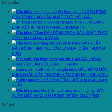
Sản phẩm
GẤU BÔNG
SÓC TRƯNG BÀY SẢN XUẤT THEO YÊU CẦU
CHÓ BÔNG
LINH VẬT IN TÊN ONTARIO UNIVERSITY
GẤU BÔNG 20CM SẢN XUẤT THEO
YÊU CẦU LÀM QUÀ TẶNG
SẢN XUẤT
GẤU BÔNG THEO YÊU CẦU LÀM ĐẠI DIỆN THƯƠNG
HIỆU
LÀM GẤU BÔNG
THEO YÊU CẦU SỐ LƯỢNG ÍT KARIS
GẤU BÔNG MÓC
KHOÁ NHẬN DIỆN THƯƠNG HIỆU CHO ĐẠI HỌC AJOU
TỔNG HỢP MẪU GẤU SẢN
XUẤT
SẢN
XUẤT MÓC KHÓA GẤU BÔNG TEDDY QUÀ TẶNG
DỰ ÁN