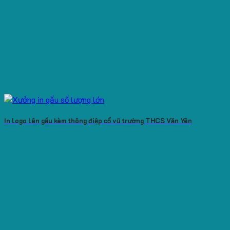
In logo lên gấu kèm thông điệp cổ vũ trường THCS Văn Yên