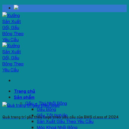
Skip
to
content
Trang chủ
Sản phẩm
Gấu – Thú Nhồi Bông
Gấu Bông
Gấu Tốt Nghiệp
Quà trang trí gấu thêu logo theo yêu cầu của BMS class of 2024
Sản Xuất Gấu Theo Yêu Cầu
Móc Khoá Nhồi Bông