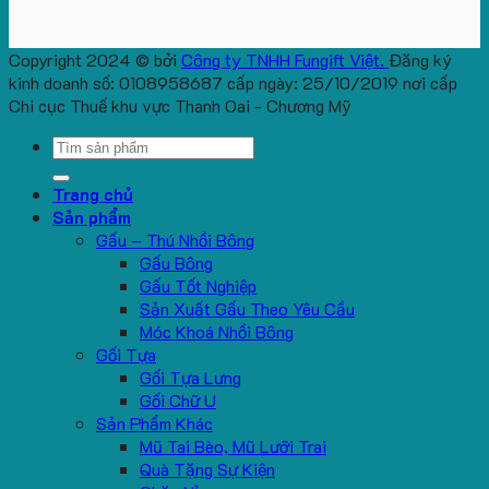
Copyright 2024 © bởi
Công ty TNHH Fungift Việt.
Đăng ký
kinh doanh số: 0108958687 cấp ngày: 25/10/2019 nơi cấp
Chi cục Thuế khu vực Thanh Oai - Chương Mỹ
Search
for:
Trang chủ
Sản phẩm
Gấu – Thú Nhồi Bông
Gấu Bông
Gấu Tốt Nghiệp
Sản Xuất Gấu Theo Yêu Cầu
Móc Khoá Nhồi Bông
Gối Tựa
Gối Tựa Lưng
Gối Chữ U
Sản Phẩm Khác
Mũ Tai Bèo, Mũ Lưỡi Trai
Quà Tặng Sự Kiện