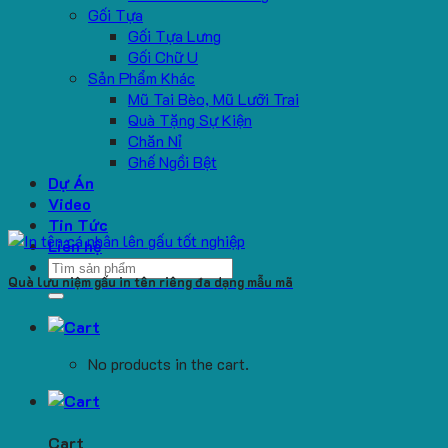
Gối Tựa
Gối Tựa Lưng
Gối Chữ U
Sản Phẩm Khác
Mũ Tai Bèo, Mũ Lưỡi Trai
Quà Tặng Sự Kiện
Chăn Nỉ
Ghế Ngồi Bệt
Dự Án
Video
Tin Tức
Liên hệ
Search
Quà lưu niệm gấu in tên riêng đa dạng mẫu mã
for:
No products in the cart.
Cart